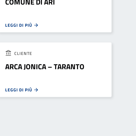
COMUNE DI ARI
LEGGI DI PIÙ
CLIENTE
ARCA JONICA – TARANTO
LEGGI DI PIÙ