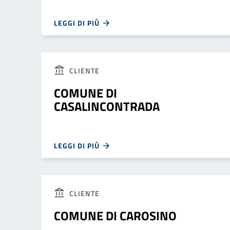
LEGGI DI PIÙ
CLIENTE
COMUNE DI
CASALINCONTRADA
LEGGI DI PIÙ
CLIENTE
COMUNE DI CAROSINO