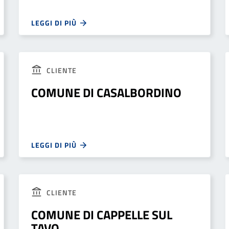
LEGGI DI PIÙ
CLIENTE
COMUNE DI CASALBORDINO
LEGGI DI PIÙ
CLIENTE
COMUNE DI CAPPELLE SUL
TAVO