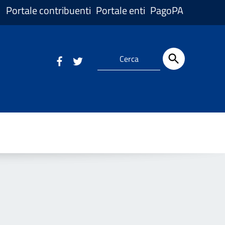
Portale contribuenti
Portale enti
PagoPA