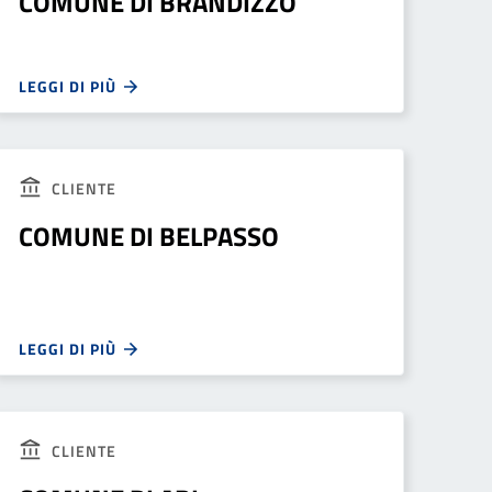
COMUNE DI BRANDIZZO
LEGGI DI PIÙ
CLIENTE
COMUNE DI BELPASSO
LEGGI DI PIÙ
CLIENTE