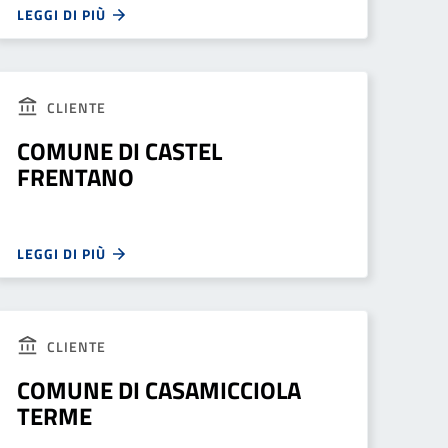
LEGGI DI PIÙ
CLIENTE
COMUNE DI CASTEL
FRENTANO
LEGGI DI PIÙ
CLIENTE
COMUNE DI CASAMICCIOLA
TERME