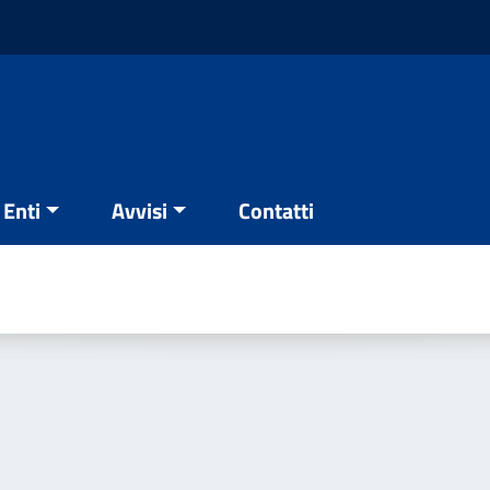
Enti
Avvisi
Contatti