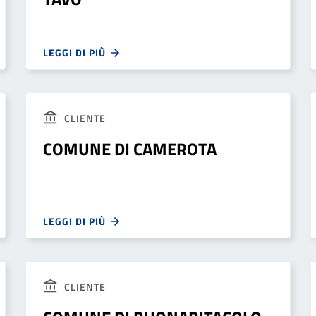
LEGGI DI PIÙ
CLIENTE
COMUNE DI CAMEROTA
LEGGI DI PIÙ
CLIENTE