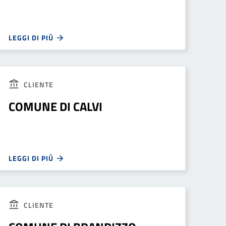
LEGGI DI PIÙ
CLIENTE
COMUNE DI CALVI
LEGGI DI PIÙ
CLIENTE