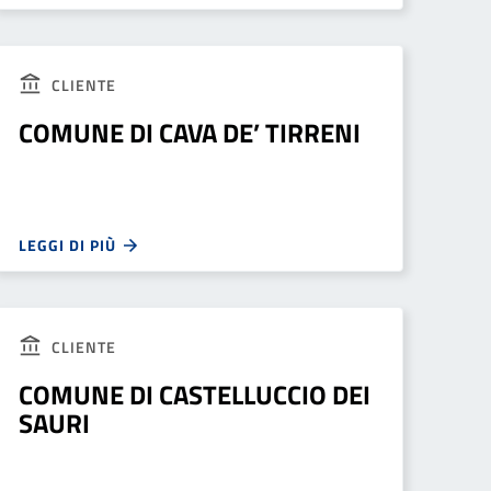
CLIENTE
COMUNE DI CAVA DE’ TIRRENI
LEGGI DI PIÙ
CLIENTE
COMUNE DI CASTELLUCCIO DEI
SAURI