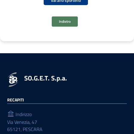
Vai allo sportello
Indietro
SO.G.E.T. S.p.a.
RECAPITI
Indirizzo
Via Venezia, 47
65121, PESCARA