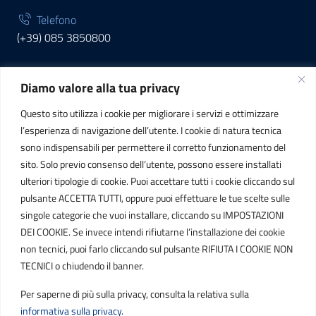
Telefono
(+39) 085 3850800
Diamo valore alla tua privacy
INFORMAZIONI
Questo sito utilizza i cookie per migliorare i servizi e ottimizzare
C.F. / P.IVA
l’esperienza di navigazione dell’utente. I cookie di natura tecnica
IT01807790686
sono indispensabili per permettere il corretto funzionamento del
sito. Solo previo consenso dell’utente, possono essere installati
ulteriori tipologie di cookie. Puoi accettare tutti i cookie cliccando sul
POSTA ELETTRONICA
pulsante ACCETTA TUTTI, oppure puoi effettuare le tue scelte sulle
singole categorie che vuoi installare, cliccando su IMPOSTAZIONI
PEC
DEI COOKIE. Se invece intendi rifiutarne l’installazione dei cookie
protocollo.sogetspa@pec.it
non tecnici, puoi farlo cliccando sul pulsante RIFIUTA I COOKIE NON
TECNICI o chiudendo il banner.
Email
Per saperne di più sulla privacy, consulta la relativa sulla
contribuenti@sogetspa.it
informativa sulla privacy
.