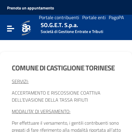
Vai ai contenuti
Prenota un appuntamento
Vai al menu di navigazione
Vai al footer
Portale contribuenti
Portale enti
PagoPA
SO.G.E.T. S.p.a.
Attiva / disattiva la navigazione
Società di Gestione Entrate e Tributi
COMUNE DI CASTIGLIONE TORINESE
SERVIZI:
ACCERTAMENTO E RISCOSSIONE COATTIVA
DELL’EVASIONE DELLA TASSA RIFIUTI
MODALITA’ DI VERSAMENTO:
Per effettuare il versamento, i gentili contribuenti sono
pregati di fare riferimento alla modalità riportata all’atto