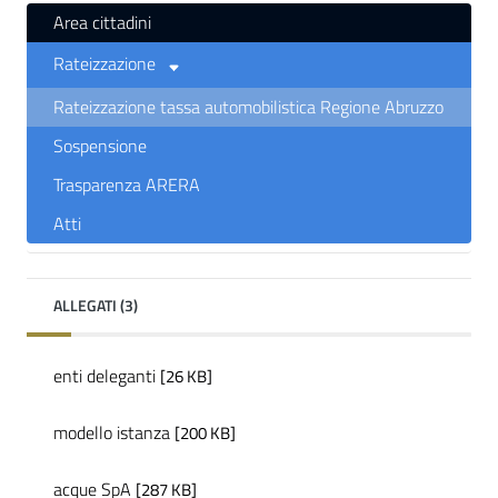
Area cittadini
Rateizzazione
Rateizzazione tassa automobilistica Regione Abruzzo
Sospensione
Trasparenza ARERA
Atti
ALLEGATI (3)
enti deleganti
[26 KB]
modello istanza
[200 KB]
acque SpA
[287 KB]