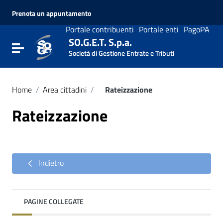
Vai ai contenuti
Prenota un appuntamento
Vai al menu di navigazione
Vai al footer
Portale contribuenti
Portale enti
PagoPA
SO.G.E.T. S.p.a.
Attiva / disattiva la navigazione
Società di Gestione Entrate e Tributi
Home
/
Area cittadini
/
Rateizzazione
Rateizzazione
Indietro
PAGINE COLLEGATE