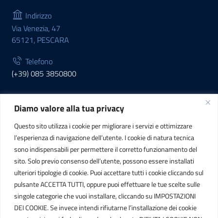
Indirizzo
Via Venezia, 47
65121, PESCARA
Telefono
(+39) 085 3850800
Diamo valore alla tua privacy
INFORMAZIONI
Questo sito utilizza i cookie per migliorare i servizi e ottimizzare
C.F. / P.IVA
l’esperienza di navigazione dell’utente. I cookie di natura tecnica
IT01807790686
sono indispensabili per permettere il corretto funzionamento del
sito. Solo previo consenso dell’utente, possono essere installati
ulteriori tipologie di cookie. Puoi accettare tutti i cookie cliccando sul
POSTA ELETTRONICA
pulsante ACCETTA TUTTI, oppure puoi effettuare le tue scelte sulle
singole categorie che vuoi installare, cliccando su IMPOSTAZIONI
PEC
DEI COOKIE. Se invece intendi rifiutarne l’installazione dei cookie