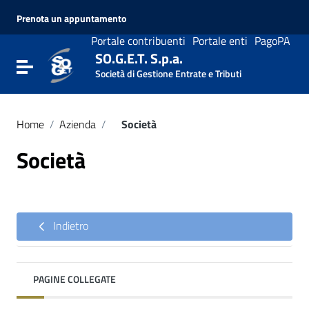
Vai ai contenuti
Prenota un appuntamento
Vai al menu di navigazione
Vai al footer
Portale contribuenti
Portale enti
PagoPA
SO.G.E.T. S.p.a.
Attiva / disattiva la navigazione
Società di Gestione Entrate e Tributi
Home
/
Azienda
/
Società
Società
Indietro
PAGINE COLLEGATE