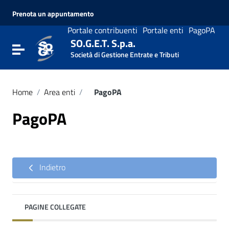
Vai ai contenuti
Prenota un appuntamento
Vai al menu di navigazione
Vai al footer
Portale contribuenti
Portale enti
PagoPA
SO.G.E.T. S.p.a.
Attiva / disattiva la navigazione
Società di Gestione Entrate e Tributi
Home
/
Area enti
/
PagoPA
PagoPA
Indietro
PAGINE COLLEGATE