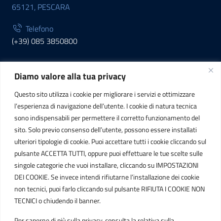
65121, PESCARA
Telefono
(+39) 085 3850800
Diamo valore alla tua privacy
INFORMAZIONI
Questo sito utilizza i cookie per migliorare i servizi e ottimizzare
C.F. / P.IVA
l’esperienza di navigazione dell’utente. I cookie di natura tecnica
IT01807790686
sono indispensabili per permettere il corretto funzionamento del
sito. Solo previo consenso dell’utente, possono essere installati
ulteriori tipologie di cookie. Puoi accettare tutti i cookie cliccando sul
POSTA ELETTRONICA
pulsante ACCETTA TUTTI, oppure puoi effettuare le tue scelte sulle
singole categorie che vuoi installare, cliccando su IMPOSTAZIONI
PEC
DEI COOKIE. Se invece intendi rifiutarne l’installazione dei cookie
protocollo.sogetspa@pec.it
non tecnici, puoi farlo cliccando sul pulsante RIFIUTA I COOKIE NON
TECNICI o chiudendo il banner.
Email
Per saperne di più sulla privacy, consulta la relativa sulla