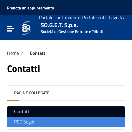
Vai ai contenuti
Prenota un appuntamento
Vai al menu di navigazione
Vai al footer
Portale contribuenti
Portale enti
PagoPA
SO.G.E.T. S.p.a.
Attiva / disattiva la navigazione
Società di Gestione Entrate e Tributi
Home
/
Contatti
Contatti
PAGINE COLLEGATE
Contatti
PEC Soget