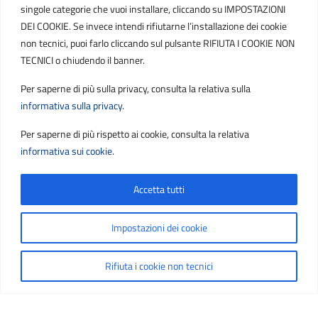
singole categorie che vuoi installare, cliccando su IMPOSTAZIONI
PEC
DEI COOKIE. Se invece intendi rifiutarne l’installazione dei cookie
protocollo.sogetspa@pec.it
non tecnici, puoi farlo cliccando sul pulsante RIFIUTA I COOKIE NON
TECNICI o chiudendo il banner.
Email
Per saperne di più sulla privacy, consulta la relativa sulla
contribuenti@sogetspa.it
informativa sulla privacy
.
Per saperne di più rispetto ai cookie, consulta la relativa
SEGUICI SU
informativa sui cookie
.
Accetta tutti
Sezione Link Utili
Privacy
|
Cookie policy
|
Note legali
|
Contatti
|
Impostazioni dei cookie
Accessibilità
|
Basato sul
Prototipo per siti PA di AgID
Rifiuta i cookie non tecnici
Copyright ©
2026
Sviluppato da