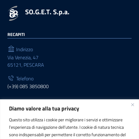
SO.G.E.T. S.p.a.
RECAPITI
Indirizzo
Via Venezia, 47
65121, PESCARA
Telefono
(+39) 085 3850800
Diamo valore alla tua privacy
INFORMAZIONI
Questo sito utilizza i cookie per migliorare i servizi e ottimizzare
C.F. / P.IVA
l’esperienza di navigazione dell’utente. I cookie di natura tecnica
IT01807790686
sono indispensabili per permettere il corretto funzionamento del