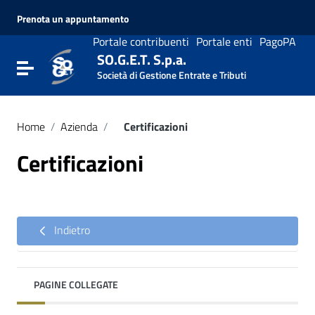
Vai ai contenuti
Prenota un appuntamento
Vai al menu di navigazione
Vai al footer
Portale contribuenti
Portale enti
PagoPA
SO.G.E.T. S.p.a.
Attiva / disattiva la navigazione
Società di Gestione Entrate e Tributi
Home
/
Azienda
/
Certificazioni
Certificazioni
Indietro
PAGINE COLLEGATE