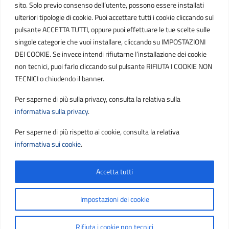
sito. Solo previo consenso dell’utente, possono essere installati
ulteriori tipologie di cookie. Puoi accettare tutti i cookie cliccando sul
POSTA ELETTRONICA
pulsante ACCETTA TUTTI, oppure puoi effettuare le tue scelte sulle
singole categorie che vuoi installare, cliccando su IMPOSTAZIONI
PEC
DEI COOKIE. Se invece intendi rifiutarne l’installazione dei cookie
protocollo.sogetspa@pec.it
non tecnici, puoi farlo cliccando sul pulsante RIFIUTA I COOKIE NON
TECNICI o chiudendo il banner.
Email
Per saperne di più sulla privacy, consulta la relativa sulla
contribuenti@sogetspa.it
informativa sulla privacy
.
Per saperne di più rispetto ai cookie, consulta la relativa
SEGUICI SU
informativa sui cookie
.
Accetta tutti
Sezione Link Utili
Privacy
|
Cookie policy
|
Note legali
|
Contatti
|
Impostazioni dei cookie
Accessibilità
|
Basato sul
Prototipo per siti PA di AgID
Rifiuta i cookie non tecnici