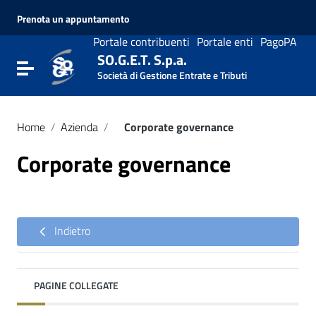
Vai ai contenuti
Prenota un appuntamento
Vai al menu di navigazione
Vai al footer
Portale contribuenti
Portale enti
PagoPA
SO.G.E.T. S.p.a.
Attiva / disattiva la navigazione
Società di Gestione Entrate e Tributi
Home
/
Azienda
/
Corporate governance
Corporate governance
Indietro
PAGINE COLLEGATE