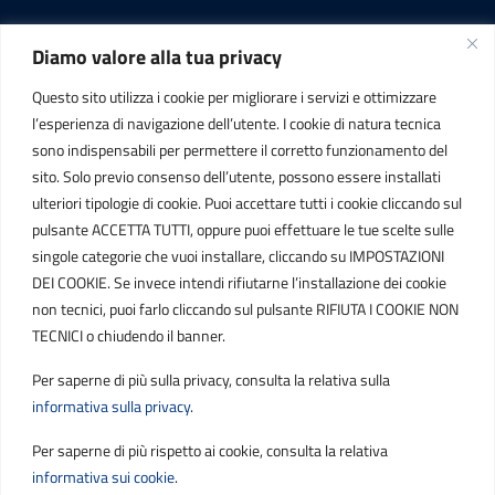
Diamo valore alla tua privacy
INFORMAZIONI
Questo sito utilizza i cookie per migliorare i servizi e ottimizzare
C.F. / P.IVA
l’esperienza di navigazione dell’utente. I cookie di natura tecnica
IT01807790686
sono indispensabili per permettere il corretto funzionamento del
sito. Solo previo consenso dell’utente, possono essere installati
ulteriori tipologie di cookie. Puoi accettare tutti i cookie cliccando sul
POSTA ELETTRONICA
pulsante ACCETTA TUTTI, oppure puoi effettuare le tue scelte sulle
singole categorie che vuoi installare, cliccando su IMPOSTAZIONI
PEC
DEI COOKIE. Se invece intendi rifiutarne l’installazione dei cookie
protocollo.sogetspa@pec.it
non tecnici, puoi farlo cliccando sul pulsante RIFIUTA I COOKIE NON
TECNICI o chiudendo il banner.
Email
Per saperne di più sulla privacy, consulta la relativa sulla
contribuenti@sogetspa.it
informativa sulla privacy
.
Per saperne di più rispetto ai cookie, consulta la relativa
SEGUICI SU
informativa sui cookie
.