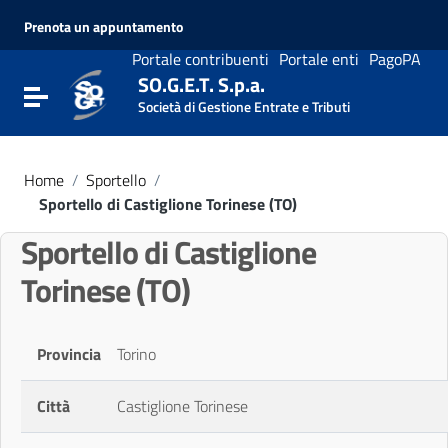
Vai ai contenuti
Prenota un appuntamento
Vai al menu di navigazione
Vai al footer
Portale contribuenti
Portale enti
PagoPA
SO.G.E.T. S.p.a.
Attiva / disattiva la navigazione
Società di Gestione Entrate e Tributi
Home
/
Sportello
/
Sportello di Castiglione Torinese (TO)
Sportello di Castiglione
Torinese (TO)
Provincia
Torino
Città
Castiglione Torinese