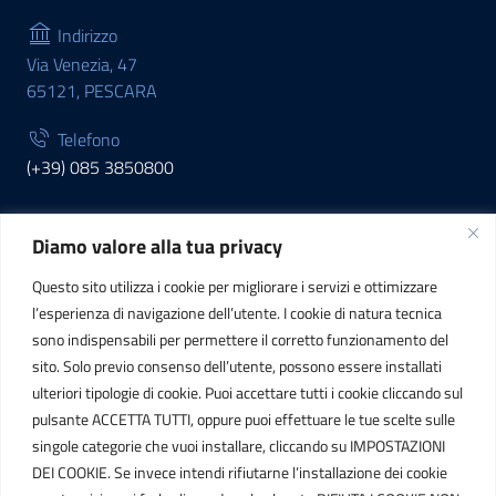
Indirizzo
Via Venezia, 47
65121, PESCARA
Telefono
(+39) 085 3850800
Diamo valore alla tua privacy
INFORMAZIONI
Questo sito utilizza i cookie per migliorare i servizi e ottimizzare
C.F. / P.IVA
l’esperienza di navigazione dell’utente. I cookie di natura tecnica
IT01807790686
sono indispensabili per permettere il corretto funzionamento del
sito. Solo previo consenso dell’utente, possono essere installati
ulteriori tipologie di cookie. Puoi accettare tutti i cookie cliccando sul
POSTA ELETTRONICA
pulsante ACCETTA TUTTI, oppure puoi effettuare le tue scelte sulle
singole categorie che vuoi installare, cliccando su IMPOSTAZIONI
PEC
DEI COOKIE. Se invece intendi rifiutarne l’installazione dei cookie