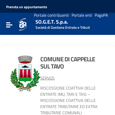
Vai ai contenuti
Prenota un appuntamento
Vai al menu di navigazione
Vai al footer
Portale contribuenti
Portale enti
PagoPA
SO.G.E.T. S.p.a.
Attiva / disattiva la navigazione
Società di Gestione Entrate e Tributi
COMUNE DI CAPPELLE
SUL TAVO
SERVIZI:
RISCOSSIONE COATTIVA DELLE
ENTRATE IMU, TARI E TASI –
RISCOSSIONE COATTIVA DELLE
ENTRATE TRIBUTARIE ED EXTRA
TRIBUTARIE COMUNALI