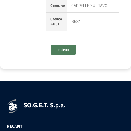
Comune
CAPPELLE SUL TAVO
Codice
B681
ANCI
Indietro
SO.G.E.T. S.p.a.
RECAPITI