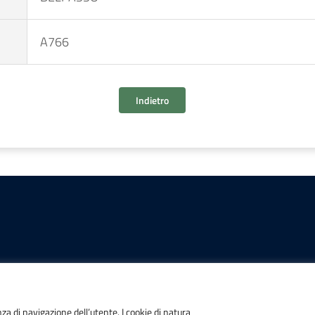
A766
Indietro
IONI
POSTA ELETTRONICA
nza di navigazione dell’utente. I cookie di natura