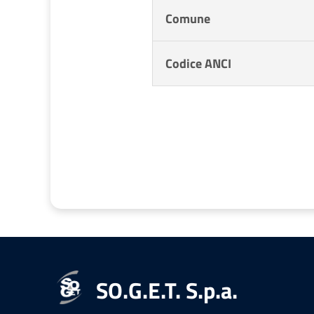
Comune
Codice ANCI
SO.G.E.T. S.p.a.