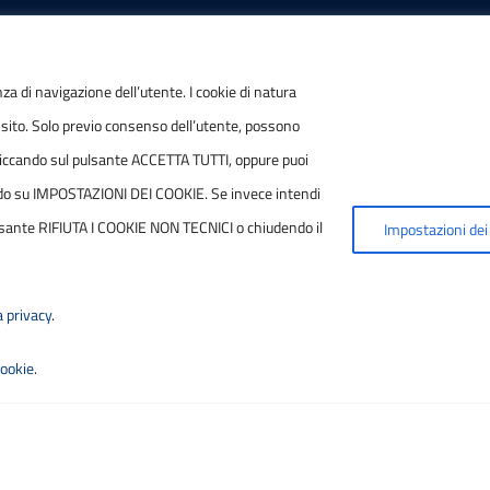
IONI
POSTA ELETTRONICA
nza di navigazione dell’utente. I cookie di natura
 sito. Solo previo consenso dell’utente, possono
/ P.IVA
PEC
ie cliccando sul pulsante ACCETTA TUTTI, oppure puoi
7790686
protocollo.sogetspa@pec
ccando su IMPOSTAZIONI DEI COOKIE. Se invece intendi
 pulsante RIFIUTA I COOKIE NON TECNICI o chiudendo il
Impostazioni dei
Email
contribuenti@sogetspa.i
a privacy
.
cookie
.
ilità
|
Basato sul
Prototipo per siti PA di AgID