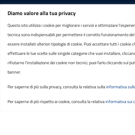
Diamo valore alla tua privacy
RECAPITI
INFORMAZ
Questo sito utilizza i cookie per migliorare i servizi e ottimizzare l’esperie
tecnica sono indispensabili per permettere il corretto funzionamento del
Indirizzo
C.F. 
essere installati ulteriori tipologie di cookie. Puoi accettare tutti i cook
Via Venezia, 47
IT0180
effettuare le tue scelte sulle singole categorie che vuoi installare, cli
65121, PESCARA
rifiutarne l’installazione dei cookie non tecnici, puoi farlo cliccando sul
banner.
Telefono
Per saperne di più sulla privacy, consulta la relativa sulla
informativa sull
(+39) 085 3850800
Per saperne di più rispetto ai cookie, consulta la relativa
informativa sui 
Sezione Link Utili
Privacy
|
Cookie policy
|
Note legali
|
Contatti
|
Accessib
Copyright ©
2026