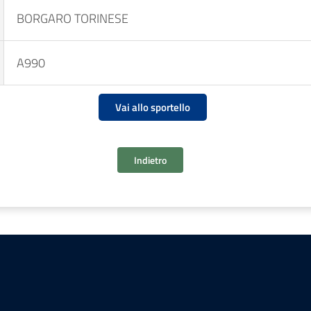
BORGARO TORINESE
A990
Vai allo sportello
Indietro