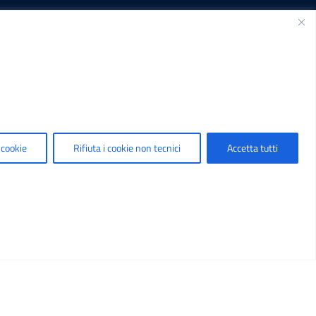
SEGUICI SU
.it
 cookie
Rifiuta i cookie non tecnici
Accetta tutti
t
Sviluppato da