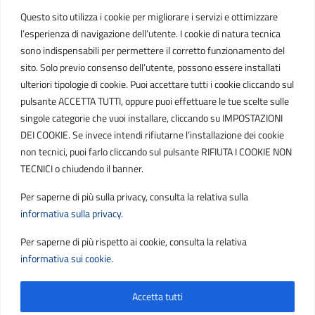
Questo sito utilizza i cookie per migliorare i servizi e ottimizzare
C.F. / P.IVA
l’esperienza di navigazione dell’utente. I cookie di natura tecnica
IT01807790686
sono indispensabili per permettere il corretto funzionamento del
sito. Solo previo consenso dell’utente, possono essere installati
ulteriori tipologie di cookie. Puoi accettare tutti i cookie cliccando sul
POSTA ELETTRONICA
pulsante ACCETTA TUTTI, oppure puoi effettuare le tue scelte sulle
singole categorie che vuoi installare, cliccando su IMPOSTAZIONI
PEC
DEI COOKIE. Se invece intendi rifiutarne l’installazione dei cookie
protocollo.sogetspa@pec.it
non tecnici, puoi farlo cliccando sul pulsante RIFIUTA I COOKIE NON
TECNICI o chiudendo il banner.
Email
Per saperne di più sulla privacy, consulta la relativa sulla
contribuenti@sogetspa.it
informativa sulla privacy
.
Per saperne di più rispetto ai cookie, consulta la relativa
SEGUICI SU
informativa sui cookie
.
Accetta tutti