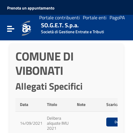
Vai ai contenuti
Prenota un appuntamento
Vai al menu di navigazione
Vai al footer
Portale contribuenti
Portale enti
PagoPA
SO.G.E.T. S.p.a.
Attiva / disattiva la navigazione
Società di Gestione Entrate e Tributi
COMUNE DI
VIBONATI
Allegati Specifici
Data
Titolo
Note
Scarica
Delibera
Download
14/09/2021
aliquote IMU
2021