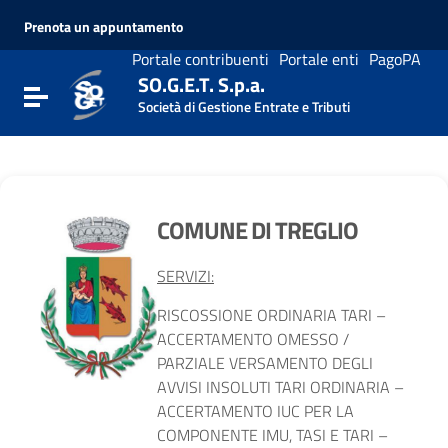
Vai ai contenuti
Prenota un appuntamento
Vai al menu di navigazione
Vai al footer
Portale contribuenti
Portale enti
PagoPA
SO.G.E.T. S.p.a.
Attiva / disattiva la navigazione
Società di Gestione Entrate e Tributi
COMUNE DI TREGLIO
SERVIZI:
RISCOSSIONE ORDINARIA TARI –
ACCERTAMENTO OMESSO /
PARZIALE VERSAMENTO DEGLI
AVVISI INSOLUTI TARI ORDINARIA –
ACCERTAMENTO IUC PER LA
COMPONENTE IMU, TASI E TARI –