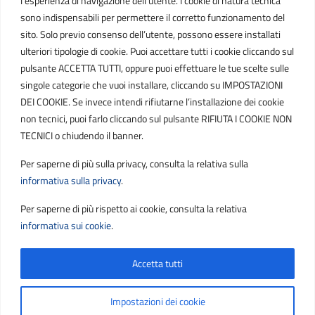
l’esperienza di navigazione dell’utente. I cookie di natura tecnica
IT01807790686
sono indispensabili per permettere il corretto funzionamento del
sito. Solo previo consenso dell’utente, possono essere installati
ulteriori tipologie di cookie. Puoi accettare tutti i cookie cliccando sul
POSTA ELETTRONICA
pulsante ACCETTA TUTTI, oppure puoi effettuare le tue scelte sulle
singole categorie che vuoi installare, cliccando su IMPOSTAZIONI
PEC
DEI COOKIE. Se invece intendi rifiutarne l’installazione dei cookie
protocollo.sogetspa@pec.it
non tecnici, puoi farlo cliccando sul pulsante RIFIUTA I COOKIE NON
TECNICI o chiudendo il banner.
Email
Per saperne di più sulla privacy, consulta la relativa sulla
contribuenti@sogetspa.it
informativa sulla privacy
.
Per saperne di più rispetto ai cookie, consulta la relativa
SEGUICI SU
informativa sui cookie
.
Accetta tutti
Sezione Link Utili
Privacy
|
Cookie policy
|
Note legali
|
Contatti
|
Impostazioni dei cookie
Accessibilità
|
Basato sul
Prototipo per siti PA di AgID