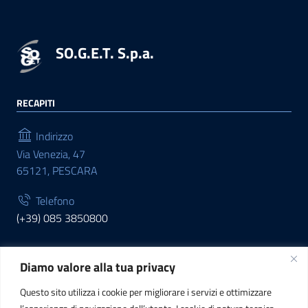
SO.G.E.T. S.p.a.
RECAPITI
Indirizzo
Via Venezia, 47
65121, PESCARA
Telefono
(+39) 085 3850800
Diamo valore alla tua privacy
INFORMAZIONI
Questo sito utilizza i cookie per migliorare i servizi e ottimizzare
C.F. / P.IVA