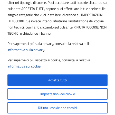
ulteriori tipologie di cookie. Puoi accettare tutti i cookie cliccando sul
POSTA ELETTRONICA
pulsante ACCETTA TUTTI, oppure puoi effettuare le tue scelte sulle
singole categorie che vuoi installare, cliccando su IMPOSTAZIONI
PEC
DEI COOKIE. Se invece intendi rifiutarne l’installazione dei cookie
protocollo.sogetspa@pec.it
non tecnici, puoi farlo cliccando sul pulsante RIFIUTA I COOKIE NON
TECNICI o chiudendo il banner.
Email
Per saperne di più sulla privacy, consulta la relativa sulla
contribuenti@sogetspa.it
informativa sulla privacy
.
Per saperne di più rispetto ai cookie, consulta la relativa
SEGUICI SU
informativa sui cookie
.
Accetta tutti
Sezione Link Utili
Privacy
|
Cookie policy
|
Note legali
|
Contatti
|
Impostazioni dei cookie
Accessibilità
|
Basato sul
Prototipo per siti PA di AgID
Rifiuta i cookie non tecnici