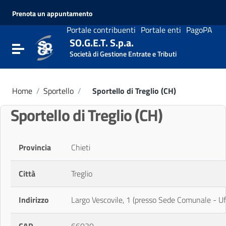
Vai ai contenuti
Prenota un appuntamento
Vai al menu di navigazione
Vai al footer
Portale contribuenti
Portale enti
PagoPA
SO.G.E.T. S.p.a.
Attiva / disattiva la navigazione
Società di Gestione Entrate e Tributi
Home
/
Sportello
/
Sportello di Treglio (CH)
Sportello di Treglio (CH)
Provincia
Chieti
Città
Treglio
Indirizzo
Largo Vescovile, 1 (presso Sede Comunale - Uffi