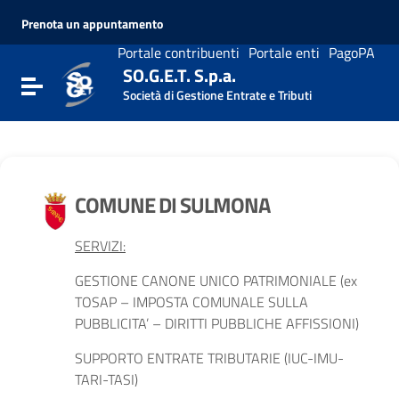
Vai ai contenuti
Prenota un appuntamento
Vai al menu di navigazione
Vai al footer
Portale contribuenti
Portale enti
PagoPA
SO.G.E.T. S.p.a.
Attiva / disattiva la navigazione
Società di Gestione Entrate e Tributi
COMUNE DI SULMONA
SERVIZI:
GESTIONE CANONE UNICO PATRIMONIALE (ex
TOSAP – IMPOSTA COMUNALE SULLA
PUBBLICITA’ – DIRITTI PUBBLICHE AFFISSIONI)
SUPPORTO ENTRATE TRIBUTARIE (IUC-IMU-
TARI-TASI)