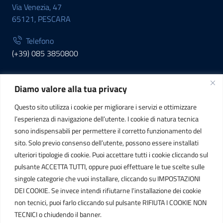
Via Venezia, 47
65121, PESCARA
Telefono
(+39) 085 3850800
Diamo valore alla tua privacy
INFORMAZIONI
Questo sito utilizza i cookie per migliorare i servizi e ottimizzare
C.F. / P.IVA
l’esperienza di navigazione dell’utente. I cookie di natura tecnica
IT01807790686
sono indispensabili per permettere il corretto funzionamento del
sito. Solo previo consenso dell’utente, possono essere installati
ulteriori tipologie di cookie. Puoi accettare tutti i cookie cliccando sul
POSTA ELETTRONICA
pulsante ACCETTA TUTTI, oppure puoi effettuare le tue scelte sulle
singole categorie che vuoi installare, cliccando su IMPOSTAZIONI
PEC
DEI COOKIE. Se invece intendi rifiutarne l’installazione dei cookie
protocollo.sogetspa@pec.it
non tecnici, puoi farlo cliccando sul pulsante RIFIUTA I COOKIE NON
TECNICI o chiudendo il banner.