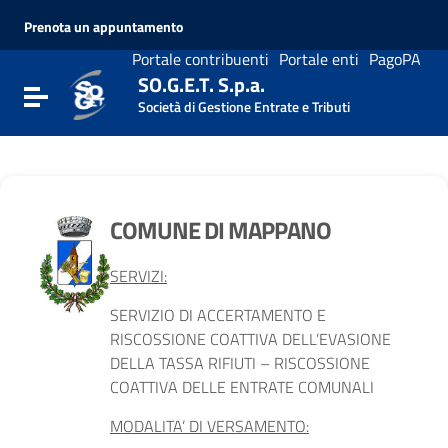
Vai ai contenuti
Prenota un appuntamento
Vai al menu di navigazione
Vai al footer
Portale contribuenti
Portale enti
PagoPA
SO.G.E.T. S.p.a.
Attiva / disattiva la navigazione
Società di Gestione Entrate e Tributi
COMUNE DI MAPPANO
SERVIZI:
SERVIZIO DI ACCERTAMENTO E
RISCOSSIONE COATTIVA DELL’EVASIONE
DELLA TASSA RIFIUTI – RISCOSSIONE
COATTIVA DELLE ENTRATE COMUNALI
MODALITA’ DI VERSAMENTO: