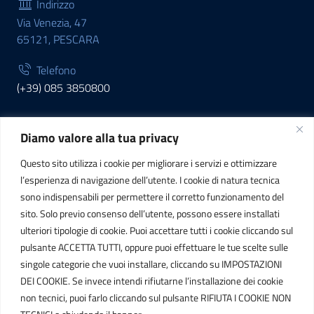
Indirizzo
Via Venezia, 47
65121, PESCARA
Telefono
(+39) 085 3850800
Diamo valore alla tua privacy
INFORMAZIONI
Questo sito utilizza i cookie per migliorare i servizi e ottimizzare
C.F. / P.IVA
l’esperienza di navigazione dell’utente. I cookie di natura tecnica
IT01807790686
sono indispensabili per permettere il corretto funzionamento del
sito. Solo previo consenso dell’utente, possono essere installati
ulteriori tipologie di cookie. Puoi accettare tutti i cookie cliccando sul
POSTA ELETTRONICA
pulsante ACCETTA TUTTI, oppure puoi effettuare le tue scelte sulle
singole categorie che vuoi installare, cliccando su IMPOSTAZIONI
PEC
DEI COOKIE. Se invece intendi rifiutarne l’installazione dei cookie
protocollo.sogetspa@pec.it
non tecnici, puoi farlo cliccando sul pulsante RIFIUTA I COOKIE NON