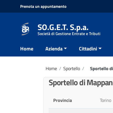
Vai ai contenuti
Prenota un appuntamento
Vai al menu di navigazione
Vai al footer
SO.G.E.T. S.p.a.
Società di Gestione Entrate e Tributi
Home
Azienda
Cittadini
Home
/
Sportello
/
Sportello d
Sportello di Mappan
Provincia
Torino