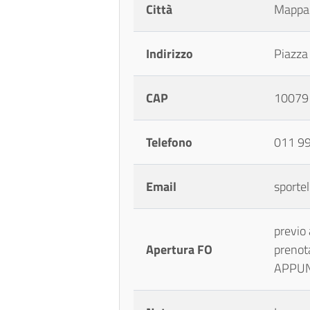
Città
Mappa
Indirizzo
Piazza
CAP
10079
Telefono
011 99
Email
sporte
previo
Apertura FO
prenot
APPU