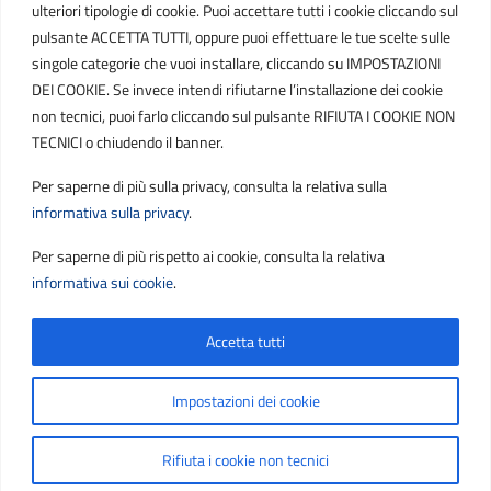
ulteriori tipologie di cookie. Puoi accettare tutti i cookie cliccando sul
POSTA ELETTRONICA
pulsante ACCETTA TUTTI, oppure puoi effettuare le tue scelte sulle
singole categorie che vuoi installare, cliccando su IMPOSTAZIONI
PEC
DEI COOKIE. Se invece intendi rifiutarne l’installazione dei cookie
protocollo.sogetspa@pec.it
non tecnici, puoi farlo cliccando sul pulsante RIFIUTA I COOKIE NON
TECNICI o chiudendo il banner.
Email
Per saperne di più sulla privacy, consulta la relativa sulla
contribuenti@sogetspa.it
informativa sulla privacy
.
Per saperne di più rispetto ai cookie, consulta la relativa
SEGUICI SU
informativa sui cookie
.
Accetta tutti
Sezione Link Utili
Privacy
|
Cookie policy
|
Note legali
|
Contatti
|
Impostazioni dei cookie
Accessibilità
|
Basato sul
Prototipo per siti PA di AgID
Rifiuta i cookie non tecnici