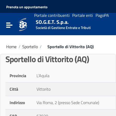
Vai ai contenuti
Prenota un appuntamento
Vai al menu di navigazione
Vai al footer
Portale contribuenti
Portale enti
PagoPA
SO.G.E.T. S.p.a.
Attiva / disattiva la navigazione
Società di Gestione Entrate e Tributi
Home
/
Sportello
/
Sportello di Vittorito (AQ)
Sportello di Vittorito (AQ)
Provincia
L'Aquila
Città
Vittorito
Indirizzo
Via Roma, 2 (presso Sede Comunale)