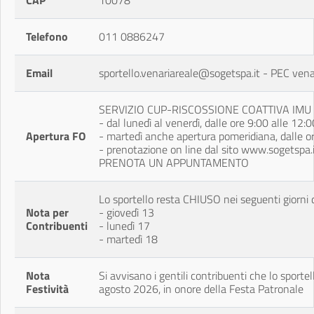
CAP
10078
Telefono
011 0886247
Email
sportello.venariareale@sogetspa.it - PEC ven
SERVIZIO CUP-RISCOSSIONE COATTIVA IMU e 
- dal lunedì al venerdì, dalle ore 9:00 alle 12:0
Apertura FO
- martedì anche apertura pomeridiana, dalle o
- prenotazione on line dal sito www.sogetspa
PRENOTA UN APPUNTAMENTO
Lo sportello resta CHIUSO nei seguenti giorni 
Nota per
- giovedì 13
Contribuenti
- lunedì 17
- martedì 18
Nota
Si avvisano i gentili contribuenti che lo sporte
Festività
agosto 2026, in onore della Festa Patronale