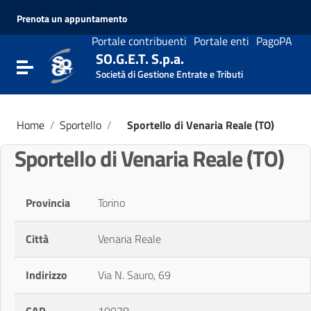
Vai ai contenuti
Prenota un appuntamento
Vai al menu di navigazione
Vai al footer
Portale contribuenti
Portale enti
PagoPA
SO.G.E.T. S.p.a.
Attiva / disattiva la navigazione
Società di Gestione Entrate e Tributi
Home
/
Sportello
/
Sportello di Venaria Reale (TO)
Sportello di Venaria Reale (TO)
Provincia
Torino
Città
Venaria Reale
Indirizzo
Via N. Sauro, 69