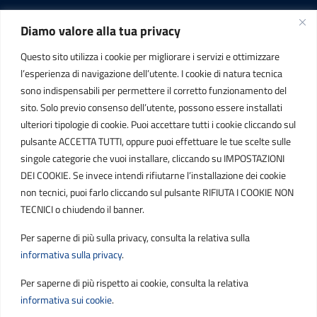
Diamo valore alla tua privacy
INFORMAZIONI
Questo sito utilizza i cookie per migliorare i servizi e ottimizzare
C.F. / P.IVA
l’esperienza di navigazione dell’utente. I cookie di natura tecnica
IT01807790686
sono indispensabili per permettere il corretto funzionamento del
sito. Solo previo consenso dell’utente, possono essere installati
ulteriori tipologie di cookie. Puoi accettare tutti i cookie cliccando sul
POSTA ELETTRONICA
pulsante ACCETTA TUTTI, oppure puoi effettuare le tue scelte sulle
singole categorie che vuoi installare, cliccando su IMPOSTAZIONI
PEC
DEI COOKIE. Se invece intendi rifiutarne l’installazione dei cookie
protocollo.sogetspa@pec.it
non tecnici, puoi farlo cliccando sul pulsante RIFIUTA I COOKIE NON
TECNICI o chiudendo il banner.
Email
Per saperne di più sulla privacy, consulta la relativa sulla
contribuenti@sogetspa.it
informativa sulla privacy
.
Per saperne di più rispetto ai cookie, consulta la relativa
SEGUICI SU
informativa sui cookie
.