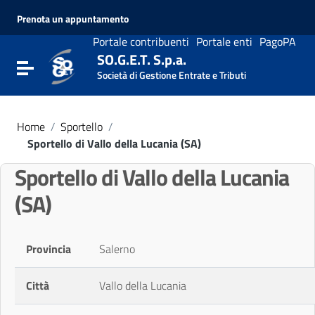
Vai ai contenuti
Prenota un appuntamento
Vai al menu di navigazione
Vai al footer
Portale contribuenti
Portale enti
PagoPA
SO.G.E.T. S.p.a.
Attiva / disattiva la navigazione
Società di Gestione Entrate e Tributi
Home
/
Sportello
/
Sportello di Vallo della Lucania (SA)
Sportello di Vallo della Lucania
(SA)
Provincia
Salerno
Città
Vallo della Lucania