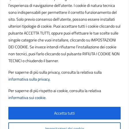
C.F. / P.IVA
l’esperienza di navigazione dell’utente. I cookie di natura tecnica
IT01807790686
sono indispensabili per permettere il corretto funzionamento del
sito. Solo previo consenso dell’utente, possono essere installati
ulteriori tipologie di cookie. Puoi accettare tutti i cookie cliccando sul
POSTA ELETTRONICA
pulsante ACCETTA TUTTI, oppure puoi effettuare le tue scelte sulle
singole categorie che vuoi installare, cliccando su IMPOSTAZIONI
PEC
DEI COOKIE. Se invece intendi rifiutarne l’installazione dei cookie
protocollo.sogetspa@pec.it
non tecnici, puoi farlo cliccando sul pulsante RIFIUTA I COOKIE NON
TECNICI o chiudendo il banner.
Email
Per saperne di più sulla privacy, consulta la relativa sulla
contribuenti@sogetspa.it
informativa sulla privacy
.
Per saperne di più rispetto ai cookie, consulta la relativa
SEGUICI SU
informativa sui cookie
.
Accetta tutti
Sezione Link Utili
Privacy
|
Cookie policy
|
Note legali
|
Contatti
|
Impostazioni dei cookie