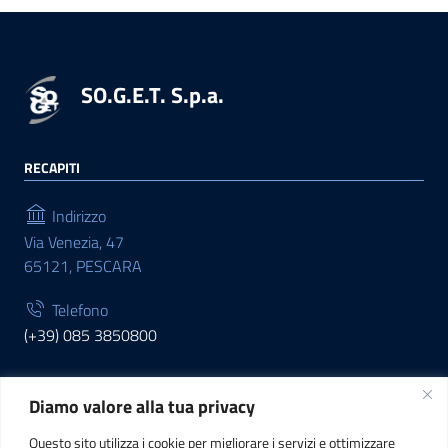
SO.G.E.T. S.p.a.
RECAPITI
Indirizzo
Via Venezia, 47
65121, PESCARA
Telefono
(+39) 085 3850800
Diamo valore alla tua privacy
INFORMAZIONI
Questo sito utilizza i cookie per migliorare i servizi e ottimizzare