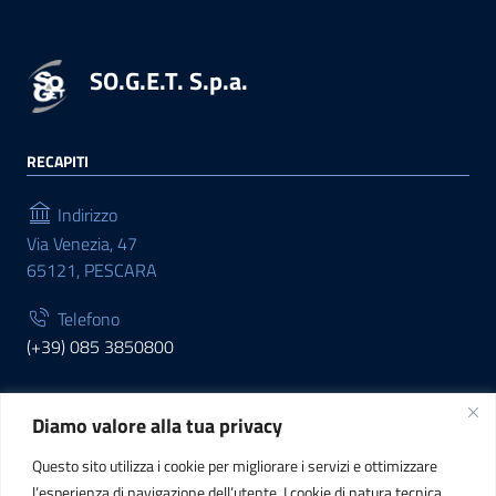
SO.G.E.T. S.p.a.
RECAPITI
Indirizzo
Via Venezia, 47
65121, PESCARA
Telefono
(+39) 085 3850800
Diamo valore alla tua privacy
INFORMAZIONI
Questo sito utilizza i cookie per migliorare i servizi e ottimizzare
C.F. / P.IVA
l’esperienza di navigazione dell’utente. I cookie di natura tecnica