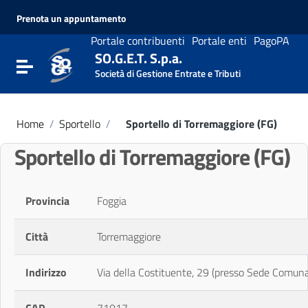
Vai ai contenuti
Prenota un appuntamento
Vai al menu di navigazione
Vai al footer
Portale contribuenti
Portale enti
PagoPA
SO.G.E.T. S.p.a.
Attiva / disattiva la navigazione
Società di Gestione Entrate e Tributi
Home
/
Sportello
/
Sportello di Torremaggiore (FG)
Sportello di Torremaggiore (FG)
Provincia
Foggia
Città
Torremaggiore
Indirizzo
Via della Costituente, 29 (presso Sede Comuna