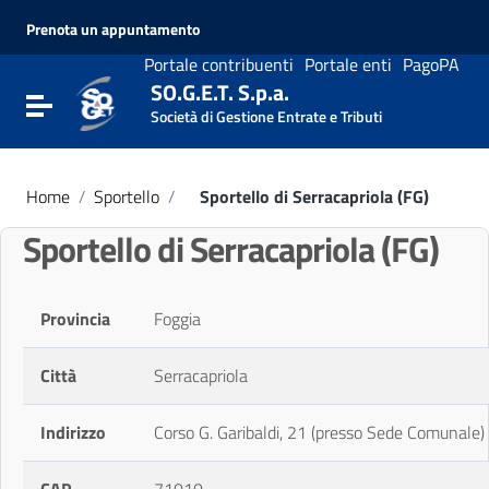
Vai ai contenuti
Prenota un appuntamento
Vai al menu di navigazione
Vai al footer
Portale contribuenti
Portale enti
PagoPA
SO.G.E.T. S.p.a.
Attiva / disattiva la navigazione
Società di Gestione Entrate e Tributi
Home
/
Sportello
/
Sportello di Serracapriola (FG)
Sportello di Serracapriola (FG)
Provincia
Foggia
Città
Serracapriola
Indirizzo
Corso G. Garibaldi, 21 (presso Sede Comunale)