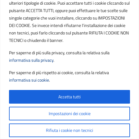
ulteriori tipologie di cookie. Puoi accettare tutti i cookie cliccando sul
POSTA ELETTRONICA
pulsante ACCETTA TUTTI, oppure puoi effettuare le tue scelte sulle
singole categorie che vuoi installare, cliccando su IMPOSTAZIONI
PEC
DEI COOKIE. Se invece intendi rifiutarne l’installazione dei cookie
protocollo.sogetspa@pec.it
non tecnici, puoi farlo cliccando sul pulsante RIFIUTA I COOKIE NON
TECNICI o chiudendo il banner.
Email
Per saperne di più sulla privacy, consulta la relativa sulla
contribuenti@sogetspa.it
informativa sulla privacy
.
Per saperne di più rispetto ai cookie, consulta la relativa
SEGUICI SU
informativa sui cookie
.
Accetta tutti
Sezione Link Utili
Privacy
|
Cookie policy
|
Note legali
|
Contatti
|
Impostazioni dei cookie
Accessibilità
|
Basato sul
Prototipo per siti PA di AgID
Rifiuta i cookie non tecnici