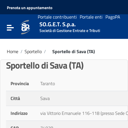
Vai ai contenuti
Prenota un appuntamento
Vai al menu di navigazione
Vai al footer
Portale contribuenti
Portale enti
PagoPA
SO.G.E.T. S.p.a.
Attiva / disattiva la navigazione
Società di Gestione Entrate e Tributi
Home
/
Sportello
/
Sportello di Sava (TA)
Sportello di Sava (TA)
Provincia
Taranto
Città
Sava
Indirizzo
via Vittorio Emanuele 116-118 (presso Sede