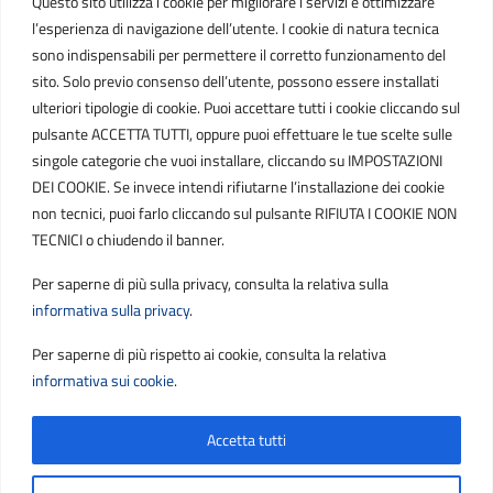
Questo sito utilizza i cookie per migliorare i servizi e ottimizzare
C.F. / P.IVA
l’esperienza di navigazione dell’utente. I cookie di natura tecnica
IT01807790686
sono indispensabili per permettere il corretto funzionamento del
sito. Solo previo consenso dell’utente, possono essere installati
ulteriori tipologie di cookie. Puoi accettare tutti i cookie cliccando sul
POSTA ELETTRONICA
pulsante ACCETTA TUTTI, oppure puoi effettuare le tue scelte sulle
singole categorie che vuoi installare, cliccando su IMPOSTAZIONI
PEC
DEI COOKIE. Se invece intendi rifiutarne l’installazione dei cookie
protocollo.sogetspa@pec.it
non tecnici, puoi farlo cliccando sul pulsante RIFIUTA I COOKIE NON
TECNICI o chiudendo il banner.
Email
Per saperne di più sulla privacy, consulta la relativa sulla
contribuenti@sogetspa.it
informativa sulla privacy
.
Per saperne di più rispetto ai cookie, consulta la relativa
SEGUICI SU
informativa sui cookie
.
Accetta tutti
Sezione Link Utili
Privacy
|
Cookie policy
|
Note legali
|
Contatti
|