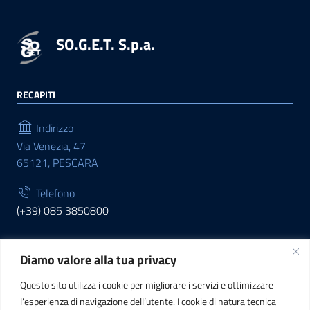
SO.G.E.T. S.p.a.
RECAPITI
Indirizzo
Via Venezia, 47
65121, PESCARA
Telefono
(+39) 085 3850800
Diamo valore alla tua privacy
INFORMAZIONI
Questo sito utilizza i cookie per migliorare i servizi e ottimizzare
C.F. / P.IVA
l’esperienza di navigazione dell’utente. I cookie di natura tecnica