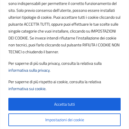
IT01807790686
sono indispensabili per permettere il corretto funzionamento del
sito. Solo previo consenso dell’utente, possono essere installati
ulteriori tipologie di cookie. Puoi accettare tutti i cookie cliccando sul
POSTA ELETTRONICA
pulsante ACCETTA TUTTI, oppure puoi effettuare le tue scelte sulle
singole categorie che vuoi installare, cliccando su IMPOSTAZIONI
PEC
DEI COOKIE. Se invece intendi rifiutarne l’installazione dei cookie
protocollo.sogetspa@pec.it
non tecnici, puoi farlo cliccando sul pulsante RIFIUTA I COOKIE NON
TECNICI o chiudendo il banner.
Email
Per saperne di più sulla privacy, consulta la relativa sulla
contribuenti@sogetspa.it
informativa sulla privacy
.
Per saperne di più rispetto ai cookie, consulta la relativa
SEGUICI SU
informativa sui cookie
.
Accetta tutti
Sezione Link Utili
Privacy
|
Cookie policy
|
Note legali
|
Contatti
|
Impostazioni dei cookie
Accessibilità
|
Basato sul
Prototipo per siti PA di AgID