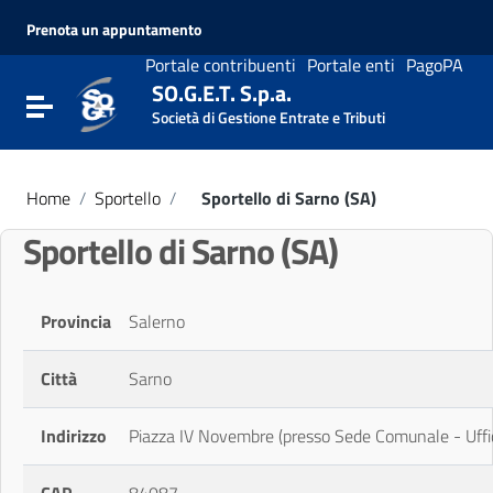
Vai ai contenuti
Prenota un appuntamento
Vai al menu di navigazione
Vai al footer
Portale contribuenti
Portale enti
PagoPA
SO.G.E.T. S.p.a.
Attiva / disattiva la navigazione
Società di Gestione Entrate e Tributi
Home
/
Sportello
/
Sportello di Sarno (SA)
Sportello di Sarno (SA)
Provincia
Salerno
Città
Sarno
Indirizzo
Piazza IV Novembre (presso Sede Comunale - Uffici