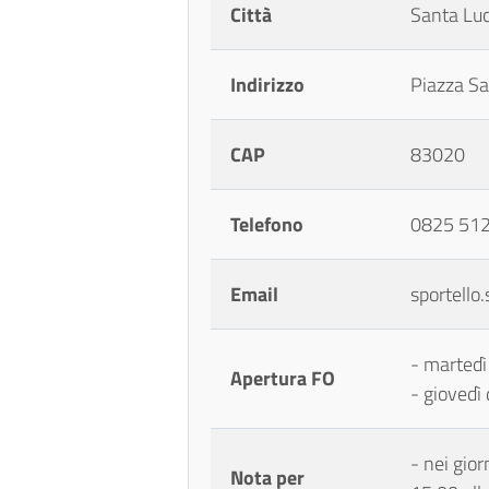
Città
Santa Luc
Indirizzo
Piazza Sa
CAP
83020
Telefono
0825 5128
Email
sportello
- martedì
Apertura FO
- giovedì 
- nei gior
Nota per