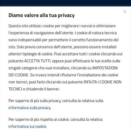
Diamo valore alla tua privacy
INFORMAZIONI
Questo sito utilizza i cookie per migliorare i servizi e ottimizzare
C.F. / P.IVA
l’esperienza di navigazione dell’utente. I cookie di natura tecnica
IT01807790686
sono indispensabili per permettere il corretto funzionamento del
sito. Solo previo consenso dell’utente, possono essere installati
ulteriori tipologie di cookie. Puoi accettare tutti i cookie cliccando sul
POSTA ELETTRONICA
pulsante ACCETTA TUTTI, oppure puoi effettuare le tue scelte sulle
singole categorie che vuoi installare, cliccando su IMPOSTAZIONI
PEC
DEI COOKIE. Se invece intendi rifiutarne l’installazione dei cookie
protocollo.sogetspa@pec.it
non tecnici, puoi farlo cliccando sul pulsante RIFIUTA I COOKIE NON
TECNICI o chiudendo il banner.
Email
Per saperne di più sulla privacy, consulta la relativa sulla
contribuenti@sogetspa.it
informativa sulla privacy
.
Per saperne di più rispetto ai cookie, consulta la relativa
SEGUICI SU
informativa sui cookie
.