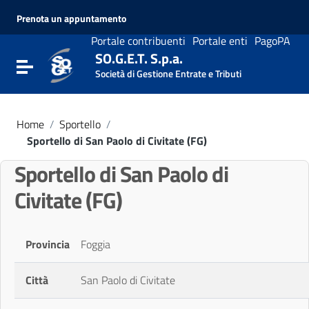
Vai ai contenuti
Prenota un appuntamento
Vai al menu di navigazione
Vai al footer
Portale contribuenti
Portale enti
PagoPA
SO.G.E.T. S.p.a.
Attiva / disattiva la navigazione
Società di Gestione Entrate e Tributi
Home
/
Sportello
/
Sportello di San Paolo di Civitate (FG)
Sportello di San Paolo di
Civitate (FG)
Provincia
Foggia
Città
San Paolo di Civitate