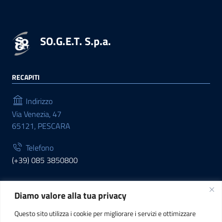
SO.G.E.T. S.p.a.
RECAPITI
Indirizzo
Via Venezia, 47
65121, PESCARA
Telefono
(+39) 085 3850800
Diamo valore alla tua privacy
INFORMAZIONI
Questo sito utilizza i cookie per migliorare i servizi e ottimizzare
C.F. / P.IVA