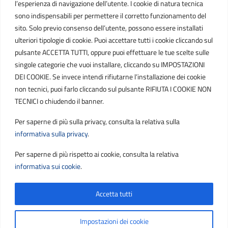
l’esperienza di navigazione dell’utente. I cookie di natura tecnica
IT01807790686
sono indispensabili per permettere il corretto funzionamento del
sito. Solo previo consenso dell’utente, possono essere installati
ulteriori tipologie di cookie. Puoi accettare tutti i cookie cliccando sul
POSTA ELETTRONICA
pulsante ACCETTA TUTTI, oppure puoi effettuare le tue scelte sulle
singole categorie che vuoi installare, cliccando su IMPOSTAZIONI
PEC
DEI COOKIE. Se invece intendi rifiutarne l’installazione dei cookie
protocollo.sogetspa@pec.it
non tecnici, puoi farlo cliccando sul pulsante RIFIUTA I COOKIE NON
TECNICI o chiudendo il banner.
Email
Per saperne di più sulla privacy, consulta la relativa sulla
contribuenti@sogetspa.it
informativa sulla privacy
.
Per saperne di più rispetto ai cookie, consulta la relativa
SEGUICI SU
informativa sui cookie
.
Accetta tutti
Sezione Link Utili
Privacy
|
Cookie policy
|
Note legali
|
Contatti
|
Impostazioni dei cookie