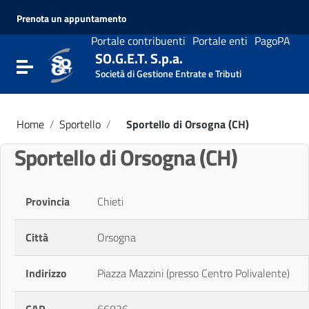
Vai ai contenuti
Prenota un appuntamento
Vai al menu di navigazione
Vai al footer
Portale contribuenti
Portale enti
PagoPA
SO.G.E.T. S.p.a.
Attiva / disattiva la navigazione
Società di Gestione Entrate e Tributi
Home
/
Sportello
/
Sportello di Orsogna (CH)
Sportello di Orsogna (CH)
Provincia
Chieti
Città
Orsogna
Indirizzo
Piazza Mazzini (presso Centro Polivalente)