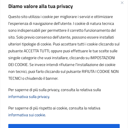
Diamo valore alla tua privacy
INFORMAZIONI
Questo sito utilizza i cookie per migliorare i servizi e ottimizzare
C.F. / P.IVA
l’esperienza di navigazione dell’utente. I cookie di natura tecnica
IT01807790686
sono indispensabili per permettere il corretto funzionamento del
sito. Solo previo consenso dell’utente, possono essere installati
ulteriori tipologie di cookie. Puoi accettare tutti i cookie cliccando sul
POSTA ELETTRONICA
pulsante ACCETTA TUTTI, oppure puoi effettuare le tue scelte sulle
singole categorie che vuoi installare, cliccando su IMPOSTAZIONI
PEC
DEI COOKIE. Se invece intendi rifiutarne l’installazione dei cookie
protocollo.sogetspa@pec.it
non tecnici, puoi farlo cliccando sul pulsante RIFIUTA I COOKIE NON
TECNICI o chiudendo il banner.
Email
Per saperne di più sulla privacy, consulta la relativa sulla
contribuenti@sogetspa.it
informativa sulla privacy
.
Per saperne di più rispetto ai cookie, consulta la relativa
SEGUICI SU
informativa sui cookie
.