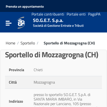
Vai ai contenuti
Prenota un appuntamento
Vai al menu di navigazione
Vai al footer
Portale contribuenti
Portale enti
PagoPA
SO.G.E.T. S.p.a.
Attiva / disattiva la navigazione
Società di Gestione Entrate e Tributi
Home
/
Sportello
/
Sportello di Mozzagrogna (CH)
Sportello di Mozzagrogna (CH)
Provincia
Chieti
Città
Mozzagrogna
presso lo sportello SO.G.E.T. S.p.A. di
SANTA MARIA IMBARO, in Via
Indirizzo
Nazionale per Lanciano, 105 (presso