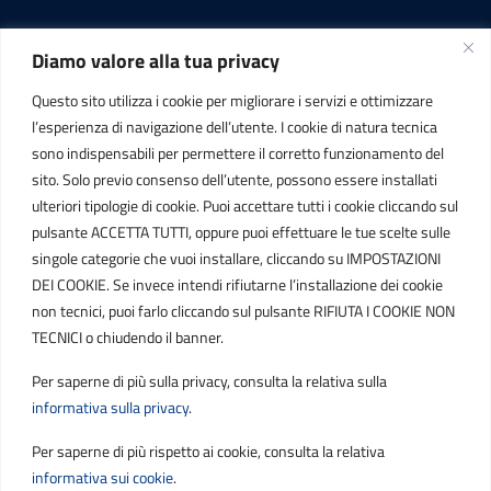
Diamo valore alla tua privacy
INFORMAZIONI
Questo sito utilizza i cookie per migliorare i servizi e ottimizzare
C.F. / P.IVA
l’esperienza di navigazione dell’utente. I cookie di natura tecnica
IT01807790686
sono indispensabili per permettere il corretto funzionamento del
sito. Solo previo consenso dell’utente, possono essere installati
ulteriori tipologie di cookie. Puoi accettare tutti i cookie cliccando sul
POSTA ELETTRONICA
pulsante ACCETTA TUTTI, oppure puoi effettuare le tue scelte sulle
singole categorie che vuoi installare, cliccando su IMPOSTAZIONI
PEC
DEI COOKIE. Se invece intendi rifiutarne l’installazione dei cookie
protocollo.sogetspa@pec.it
non tecnici, puoi farlo cliccando sul pulsante RIFIUTA I COOKIE NON
TECNICI o chiudendo il banner.
Email
Per saperne di più sulla privacy, consulta la relativa sulla
contribuenti@sogetspa.it
informativa sulla privacy
.
Per saperne di più rispetto ai cookie, consulta la relativa
SEGUICI SU
informativa sui cookie
.