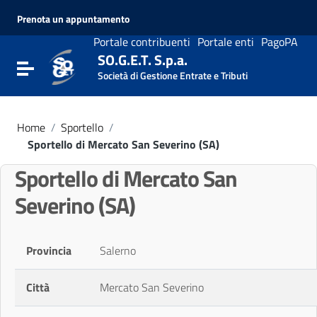
Vai ai contenuti
Prenota un appuntamento
Vai al menu di navigazione
Vai al footer
Portale contribuenti
Portale enti
PagoPA
SO.G.E.T. S.p.a.
Attiva / disattiva la navigazione
Società di Gestione Entrate e Tributi
Home
/
Sportello
/
Sportello di Mercato San Severino (SA)
Sportello di Mercato San
Severino (SA)
Provincia
Salerno
Città
Mercato San Severino