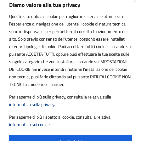
Diamo valore alla tua privacy
INFORMAZIONI
Questo sito utilizza i cookie per migliorare i servizi e ottimizzare
C.F. / P.IVA
l’esperienza di navigazione dell’utente. I cookie di natura tecnica
IT01807790686
sono indispensabili per permettere il corretto funzionamento del
sito. Solo previo consenso dell’utente, possono essere installati
ulteriori tipologie di cookie. Puoi accettare tutti i cookie cliccando sul
POSTA ELETTRONICA
pulsante ACCETTA TUTTI, oppure puoi effettuare le tue scelte sulle
singole categorie che vuoi installare, cliccando su IMPOSTAZIONI
PEC
DEI COOKIE. Se invece intendi rifiutarne l’installazione dei cookie
protocollo.sogetspa@pec.it
non tecnici, puoi farlo cliccando sul pulsante RIFIUTA I COOKIE NON
TECNICI o chiudendo il banner.
Email
Per saperne di più sulla privacy, consulta la relativa sulla
contribuenti@sogetspa.it
informativa sulla privacy
.
Per saperne di più rispetto ai cookie, consulta la relativa
SEGUICI SU
informativa sui cookie
.