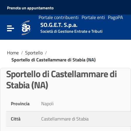
Vai ai contenuti
Prenota un appuntamento
Vai al menu di navigazione
Vai al footer
Portale contribuenti
Portale enti
PagoPA
SO.G.E.T. S.p.a.
Attiva / disattiva la navigazione
Società di Gestione Entrate e Tributi
Home
/
Sportello
/
Sportello di Castellammare di Stabia (NA)
Sportello di Castellammare di
Stabia (NA)
Provincia
Napoli
Città
Castellammare di Stabia