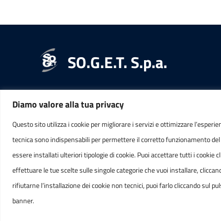
SO.G.E.T. S.p.a.
Diamo valore alla tua privacy
RECAPITI
INFORMAZ
Questo sito utilizza i cookie per migliorare i servizi e ottimizzare l’esperie
tecnica sono indispensabili per permettere il corretto funzionamento del
Indirizzo
C.F. 
essere installati ulteriori tipologie di cookie. Puoi accettare tutti i cook
Via Venezia, 47
IT0180
effettuare le tue scelte sulle singole categorie che vuoi installare, cli
65121, PESCARA
rifiutarne l’installazione dei cookie non tecnici, puoi farlo cliccando sul
banner.
Telefono