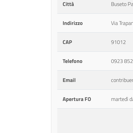
Città
Buseto Pa
Indirizzo
Via Trapa
CAP
91012
Telefono
0923 8522
Email
contribue
Apertura FO
martedì da