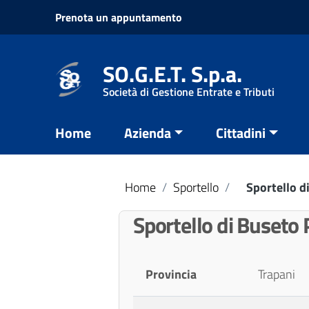
Vai ai contenuti
Prenota un appuntamento
Vai al menu di navigazione
Vai al footer
SO.G.E.T. S.p.a.
Società di Gestione Entrate e Tributi
Home
Azienda
Cittadini
Home
/
Sportello
/
Sportello d
Sportello di Buseto 
Provincia
Trapani