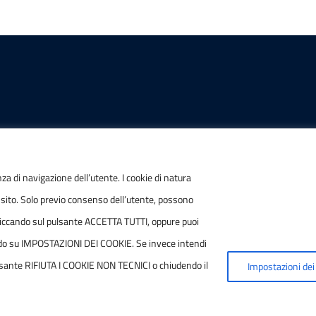
IONI
POSTA ELETTRONICA
nza di navigazione dell’utente. I cookie di natura
 sito. Solo previo consenso dell’utente, possono
/ P.IVA
PEC
ie cliccando sul pulsante ACCETTA TUTTI, oppure puoi
7790686
protocollo.sogetspa@pec
ccando su IMPOSTAZIONI DEI COOKIE. Se invece intendi
 pulsante RIFIUTA I COOKIE NON TECNICI o chiudendo il
Impostazioni dei
Email
contribuenti@sogetspa.i