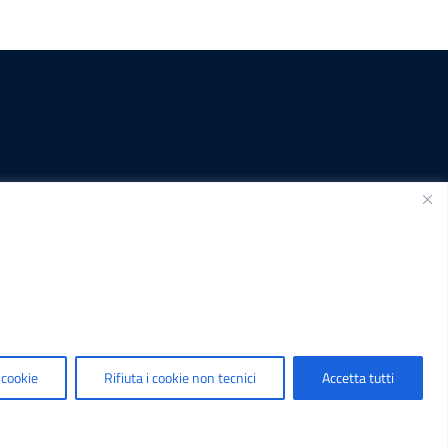
SEGUICI SU
.it
 cookie
Rifiuta i cookie non tecnici
Accetta tutti
t