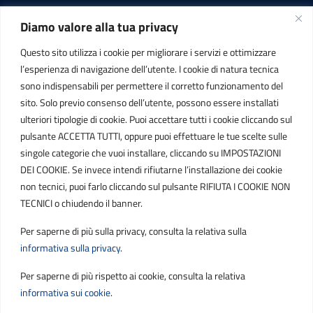
Diamo valore alla tua privacy
INFORMAZIONI
Questo sito utilizza i cookie per migliorare i servizi e ottimizzare
C.F. / P.IVA
l’esperienza di navigazione dell’utente. I cookie di natura tecnica
IT01807790686
sono indispensabili per permettere il corretto funzionamento del
sito. Solo previo consenso dell’utente, possono essere installati
ulteriori tipologie di cookie. Puoi accettare tutti i cookie cliccando sul
POSTA ELETTRONICA
pulsante ACCETTA TUTTI, oppure puoi effettuare le tue scelte sulle
singole categorie che vuoi installare, cliccando su IMPOSTAZIONI
PEC
DEI COOKIE. Se invece intendi rifiutarne l’installazione dei cookie
protocollo.sogetspa@pec.it
non tecnici, puoi farlo cliccando sul pulsante RIFIUTA I COOKIE NON
TECNICI o chiudendo il banner.
Email
Per saperne di più sulla privacy, consulta la relativa sulla
contribuenti@sogetspa.it
informativa sulla privacy
.
Per saperne di più rispetto ai cookie, consulta la relativa
SEGUICI SU
informativa sui cookie
.