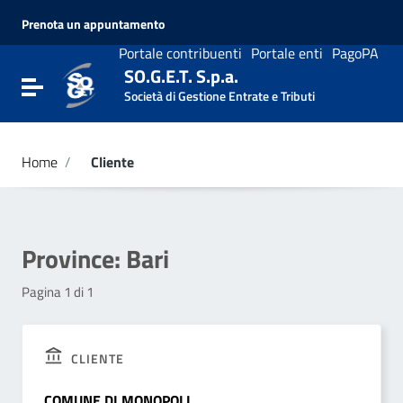
Vai ai contenuti
Prenota un appuntamento
Vai al menu di navigazione
Vai al footer
Portale contribuenti
Portale enti
PagoPA
SO.G.E.T. S.p.a.
Attiva / disattiva la navigazione
Società di Gestione Entrate e Tributi
Home
/
Cliente
Province:
Bari
Pagina 1 di 1
CLIENTE
COMUNE DI MONOPOLI