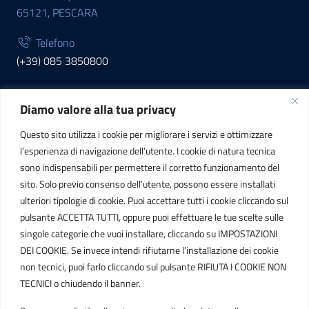
65121, PESCARA
Telefono
(+39) 085 3850800
Diamo valore alla tua privacy
INFORMAZIONI
Questo sito utilizza i cookie per migliorare i servizi e ottimizzare
C.F. / P.IVA
l’esperienza di navigazione dell’utente. I cookie di natura tecnica
IT01807790686
sono indispensabili per permettere il corretto funzionamento del
sito. Solo previo consenso dell’utente, possono essere installati
ulteriori tipologie di cookie. Puoi accettare tutti i cookie cliccando sul
POSTA ELETTRONICA
pulsante ACCETTA TUTTI, oppure puoi effettuare le tue scelte sulle
singole categorie che vuoi installare, cliccando su IMPOSTAZIONI
PEC
DEI COOKIE. Se invece intendi rifiutarne l’installazione dei cookie
protocollo.sogetspa@pec.it
non tecnici, puoi farlo cliccando sul pulsante RIFIUTA I COOKIE NON
TECNICI o chiudendo il banner.
Email