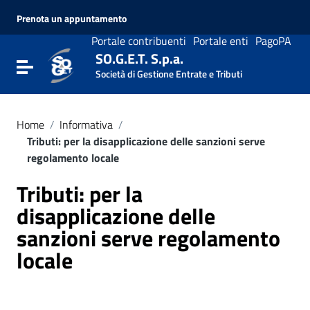
Vai ai contenuti
Prenota un appuntamento
Vai al menu di navigazione
Vai al footer
Portale contribuenti
Portale enti
PagoPA
SO.G.E.T. S.p.a.
Attiva / disattiva la navigazione
Società di Gestione Entrate e Tributi
Home
/
Informativa
/
Tributi: per la disapplicazione delle sanzioni serve
regolamento locale
Tributi: per la
disapplicazione delle
sanzioni serve regolamento
locale