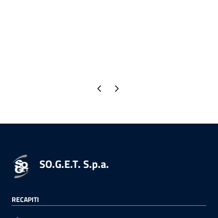
Pagina precedente
Pagina successiva
SO.G.E.T. S.p.a.
RECAPITI