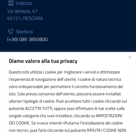
Indirizzo
Via Venezia, 47
65121, PESCARA
Telefono
(+39) 085 3850800
Diamo valore alla tua privacy
INFORMAZIONI
Questo sito utilizza i cookie per migliorare i servizi e ottimizzare
C.F. / P.IVA
l’esperienza di navigazione dell’utente. I cookie di natura tecnica
IT01807790686
sono indispensabili per permettere il corretto funzionamento del
sito. Solo previo consenso dell’utente, possono essere installati
ulteriori tipologie di cookie. Puoi accettare tutti i cookie cliccando sul
POSTA ELETTRONICA
pulsante ACCETTA TUTTI, oppure puoi effettuare le tue scelte sulle
singole categorie che vuoi installare, cliccando su IMPOSTAZIONI
PEC
DEI COOKIE. Se invece intendi rifiutarne l’installazione dei cookie
protocollo.sogetspa@pec.it
non tecnici, puoi farlo cliccando sul pulsante RIFIUTA I COOKIE NON