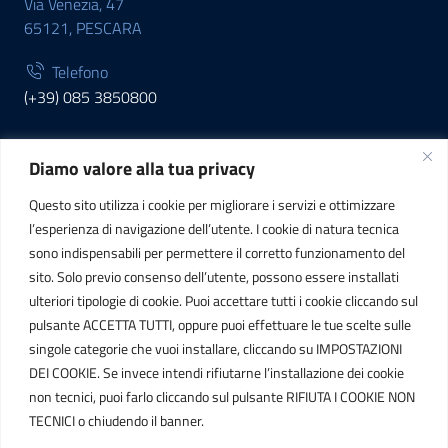
Via Venezia, 47
65121, PESCARA
Telefono
(+39) 085 3850800
Diamo valore alla tua privacy
INFORMAZIONI
Questo sito utilizza i cookie per migliorare i servizi e ottimizzare
C.F. / P.IVA
l’esperienza di navigazione dell’utente. I cookie di natura tecnica
IT01807790686
sono indispensabili per permettere il corretto funzionamento del
sito. Solo previo consenso dell’utente, possono essere installati
ulteriori tipologie di cookie. Puoi accettare tutti i cookie cliccando sul
POSTA ELETTRONICA
pulsante ACCETTA TUTTI, oppure puoi effettuare le tue scelte sulle
singole categorie che vuoi installare, cliccando su IMPOSTAZIONI
PEC
DEI COOKIE. Se invece intendi rifiutarne l’installazione dei cookie
protocollo.sogetspa@pec.it
non tecnici, puoi farlo cliccando sul pulsante RIFIUTA I COOKIE NON
TECNICI o chiudendo il banner.
Email