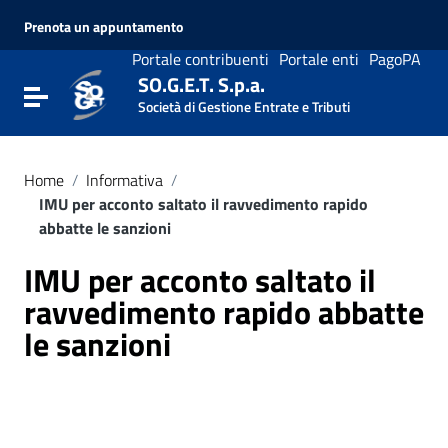
Vai ai contenuti
Prenota un appuntamento
Vai al menu di navigazione
Vai al footer
Portale contribuenti
Portale enti
PagoPA
SO.G.E.T. S.p.a.
Attiva / disattiva la navigazione
Società di Gestione Entrate e Tributi
Home
/
Informativa
/
IMU per acconto saltato il ravvedimento rapido
abbatte le sanzioni
IMU per acconto saltato il
ravvedimento rapido abbatte
le sanzioni