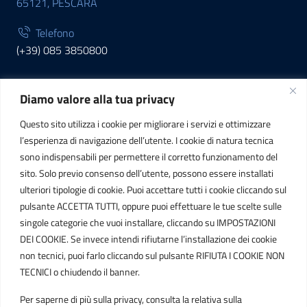
65121, PESCARA
Telefono
(+39) 085 3850800
Diamo valore alla tua privacy
INFORMAZIONI
Questo sito utilizza i cookie per migliorare i servizi e ottimizzare
C.F. / P.IVA
l’esperienza di navigazione dell’utente. I cookie di natura tecnica
IT01807790686
sono indispensabili per permettere il corretto funzionamento del
sito. Solo previo consenso dell’utente, possono essere installati
ulteriori tipologie di cookie. Puoi accettare tutti i cookie cliccando sul
POSTA ELETTRONICA
pulsante ACCETTA TUTTI, oppure puoi effettuare le tue scelte sulle
singole categorie che vuoi installare, cliccando su IMPOSTAZIONI
PEC
DEI COOKIE. Se invece intendi rifiutarne l’installazione dei cookie
protocollo.sogetspa@pec.it
non tecnici, puoi farlo cliccando sul pulsante RIFIUTA I COOKIE NON
TECNICI o chiudendo il banner.
Email
Per saperne di più sulla privacy, consulta la relativa sulla
contribuenti@sogetspa.it