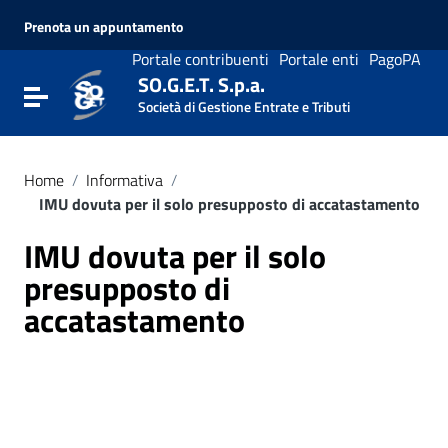
Vai ai contenuti
Prenota un appuntamento
Vai al menu di navigazione
Vai al footer
Portale contribuenti
Portale enti
PagoPA
SO.G.E.T. S.p.a.
Attiva / disattiva la navigazione
Società di Gestione Entrate e Tributi
Home
/
Informativa
/
IMU dovuta per il solo presupposto di accatastamento
IMU dovuta per il solo
presupposto di
accatastamento