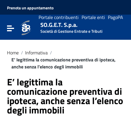
Vai ai contenuti
Prenota un appuntamento
Vai al menu di navigazione
Vai al footer
Portale contribuenti
Portale enti
PagoPA
SO.G.E.T. S.p.a.
Attiva / disattiva la navigazione
Società di Gestione Entrate e Tributi
Home
/
Informativa
/
E’ legittima la comunicazione preventiva di ipoteca,
anche senza l’elenco degli immobili
E’ legittima la
comunicazione preventiva di
ipoteca, anche senza l’elenco
degli immobili