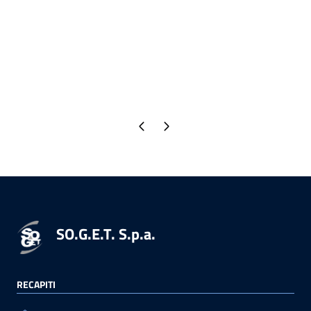
Pagina precedente
Pagina successiva
SO.G.E.T. S.p.a.
RECAPITI