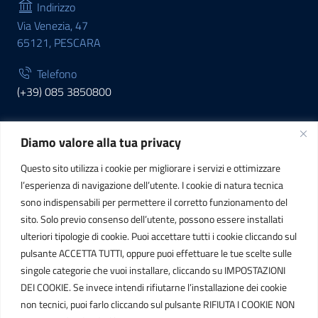
Indirizzo
Via Venezia, 47
65121, PESCARA
Telefono
(+39) 085 3850800
Diamo valore alla tua privacy
INFORMAZIONI
Questo sito utilizza i cookie per migliorare i servizi e ottimizzare
C.F. / P.IVA
l’esperienza di navigazione dell’utente. I cookie di natura tecnica
IT01807790686
sono indispensabili per permettere il corretto funzionamento del
sito. Solo previo consenso dell’utente, possono essere installati
ulteriori tipologie di cookie. Puoi accettare tutti i cookie cliccando sul
POSTA ELETTRONICA
pulsante ACCETTA TUTTI, oppure puoi effettuare le tue scelte sulle
singole categorie che vuoi installare, cliccando su IMPOSTAZIONI
PEC
DEI COOKIE. Se invece intendi rifiutarne l’installazione dei cookie
protocollo.sogetspa@pec.it
non tecnici, puoi farlo cliccando sul pulsante RIFIUTA I COOKIE NON