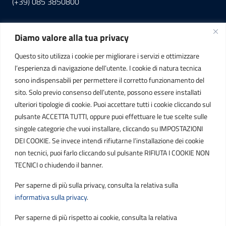
(+39) 085 3850800
Diamo valore alla tua privacy
INFORMAZIONI
Questo sito utilizza i cookie per migliorare i servizi e ottimizzare
C.F. / P.IVA
l’esperienza di navigazione dell’utente. I cookie di natura tecnica
IT01807790686
sono indispensabili per permettere il corretto funzionamento del
sito. Solo previo consenso dell’utente, possono essere installati
ulteriori tipologie di cookie. Puoi accettare tutti i cookie cliccando sul
POSTA ELETTRONICA
pulsante ACCETTA TUTTI, oppure puoi effettuare le tue scelte sulle
singole categorie che vuoi installare, cliccando su IMPOSTAZIONI
PEC
DEI COOKIE. Se invece intendi rifiutarne l’installazione dei cookie
protocollo.sogetspa@pec.it
non tecnici, puoi farlo cliccando sul pulsante RIFIUTA I COOKIE NON
TECNICI o chiudendo il banner.
Email
Per saperne di più sulla privacy, consulta la relativa sulla
contribuenti@sogetspa.it
informativa sulla privacy
.
Per saperne di più rispetto ai cookie, consulta la relativa
SEGUICI SU