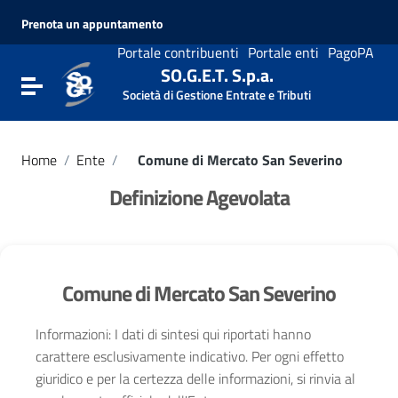
Vai ai contenuti
Prenota un appuntamento
Vai al menu di navigazione
Vai al footer
Portale contribuenti
Portale enti
PagoPA
SO.G.E.T. S.p.a.
Attiva / disattiva la navigazione
Società di Gestione Entrate e Tributi
Home
/
Ente
/
Comune di Mercato San Severino
Definizione Agevolata
Comune di Mercato San Severino
Informazioni: I dati di sintesi qui riportati hanno
carattere esclusivamente indicativo. Per ogni effetto
giuridico e per la certezza delle informazioni, si rinvia al