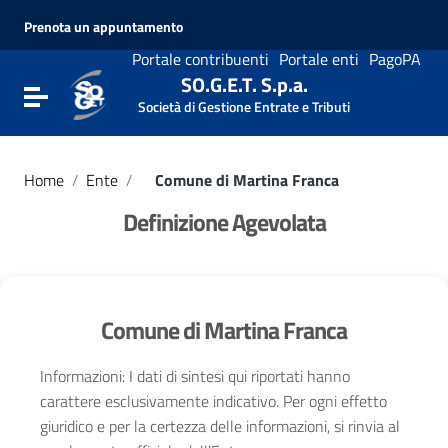
Vai ai contenuti
Prenota un appuntamento
Vai al menu di navigazione
Vai al footer
Portale contribuenti
Portale enti
PagoPA
SO.G.E.T. S.p.a.
Attiva / disattiva la navigazione
Società di Gestione Entrate e Tributi
Home
/
Ente
/
Comune di Martina Franca
Definizione Agevolata
Comune di Martina Franca
Informazioni: I dati di sintesi qui riportati hanno
carattere esclusivamente indicativo. Per ogni effetto
giuridico e per la certezza delle informazioni, si rinvia al