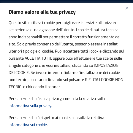
Diamo valore alla tua privacy
INFORMAZIONI
Questo sito utilizza i cookie per migliorare i servizi e ottimizzare
C.F. / P.IVA
l’esperienza di navigazione dell’utente. I cookie di natura tecnica
IT01807790686
sono indispensabili per permettere il corretto funzionamento del
sito. Solo previo consenso dell’utente, possono essere installati
ulteriori tipologie di cookie. Puoi accettare tutti i cookie cliccando sul
POSTA ELETTRONICA
pulsante ACCETTA TUTTI, oppure puoi effettuare le tue scelte sulle
singole categorie che vuoi installare, cliccando su IMPOSTAZIONI
PEC
DEI COOKIE. Se invece intendi rifiutarne l’installazione dei cookie
protocollo.sogetspa@pec.it
non tecnici, puoi farlo cliccando sul pulsante RIFIUTA I COOKIE NON
TECNICI o chiudendo il banner.
Email
Per saperne di più sulla privacy, consulta la relativa sulla
contribuenti@sogetspa.it
informativa sulla privacy
.
Per saperne di più rispetto ai cookie, consulta la relativa
SEGUICI SU
informativa sui cookie
.