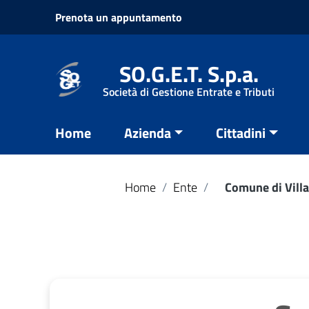
Vai ai contenuti
Prenota un appuntamento
Vai al menu di navigazione
Vai al footer
SO.G.E.T. S.p.a.
Società di Gestione Entrate e Tributi
Home
Azienda
Cittadini
Home
/
Ente
/
Comune di Vill