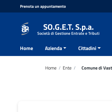
Vai ai contenuti
Prenota un appuntamento
Vai al menu di navigazione
Vai al footer
SO.G.E.T. S.p.a.
Società di Gestione Entrate e Tributi
Home
Azienda
Cittadini
Home
/
Ente
/
Comune di Vas