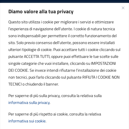
Diamo valore alla tua privacy
INFORMAZIONI
Questo sito utilizza i cookie per migliorare i servizi e ottimizzare
C.F. / P.IVA
l’esperienza di navigazione dell’utente. I cookie di natura tecnica
IT01807790686
sono indispensabili per permettere il corretto funzionamento del
sito. Solo previo consenso dell’utente, possono essere installati
ulteriori tipologie di cookie. Puoi accettare tutti i cookie cliccando sul
POSTA ELETTRONICA
pulsante ACCETTA TUTTI, oppure puoi effettuare le tue scelte sulle
singole categorie che vuoi installare, cliccando su IMPOSTAZIONI
PEC
DEI COOKIE. Se invece intendi rifiutarne l’installazione dei cookie
protocollo.sogetspa@pec.it
non tecnici, puoi farlo cliccando sul pulsante RIFIUTA I COOKIE NON
TECNICI o chiudendo il banner.
Email
Per saperne di più sulla privacy, consulta la relativa sulla
contribuenti@sogetspa.it
informativa sulla privacy
.
Per saperne di più rispetto ai cookie, consulta la relativa
SEGUICI SU
informativa sui cookie
.