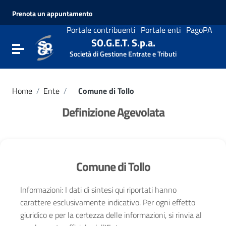
Vai ai contenuti
Prenota un appuntamento
Vai al menu di navigazione
Vai al footer
Portale contribuenti
Portale enti
PagoPA
SO.G.E.T. S.p.a.
Attiva / disattiva la navigazione
Società di Gestione Entrate e Tributi
Home
/
Ente
/
Comune di Tollo
Definizione Agevolata
Comune di Tollo
Informazioni: I dati di sintesi qui riportati hanno
carattere esclusivamente indicativo. Per ogni effetto
giuridico e per la certezza delle informazioni, si rinvia al