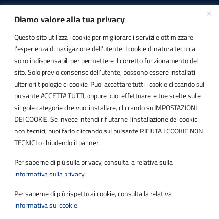
Diamo valore alla tua privacy
INFORMAZIONI
Questo sito utilizza i cookie per migliorare i servizi e ottimizzare
C.F. / P.IVA
l’esperienza di navigazione dell’utente. I cookie di natura tecnica
IT01807790686
sono indispensabili per permettere il corretto funzionamento del
sito. Solo previo consenso dell’utente, possono essere installati
ulteriori tipologie di cookie. Puoi accettare tutti i cookie cliccando sul
POSTA ELETTRONICA
pulsante ACCETTA TUTTI, oppure puoi effettuare le tue scelte sulle
singole categorie che vuoi installare, cliccando su IMPOSTAZIONI
PEC
DEI COOKIE. Se invece intendi rifiutarne l’installazione dei cookie
protocollo.sogetspa@pec.it
non tecnici, puoi farlo cliccando sul pulsante RIFIUTA I COOKIE NON
TECNICI o chiudendo il banner.
Email
Per saperne di più sulla privacy, consulta la relativa sulla
contribuenti@sogetspa.it
informativa sulla privacy
.
Per saperne di più rispetto ai cookie, consulta la relativa
SEGUICI SU
informativa sui cookie
.