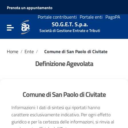
Vai ai contenuti
Prenota un appuntamento
Vai al menu di navigazione
Vai al footer
Portale contribuenti
Portale enti
PagoPA
SO.G.E.T. S.p.a.
Attiva / disattiva la navigazione
Società di Gestione Entrate e Tributi
Home
/
Ente
/
Comune di San Paolo di Civitate
Definizione Agevolata
Comune di San Paolo di Civitate
Informazioni: I dati di sintesi qui riportati hanno
carattere esclusivamente indicativo. Per ogni effetto
giuridico e per la certezza delle informazioni, si rinvia al