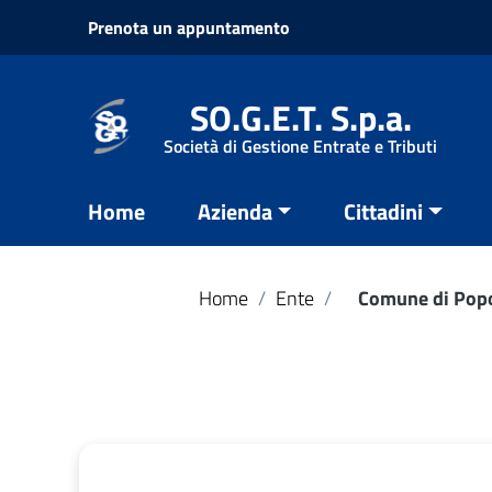
Vai ai contenuti
Prenota un appuntamento
Vai al menu di navigazione
Vai al footer
SO.G.E.T. S.p.a.
Società di Gestione Entrate e Tributi
Home
Azienda
Cittadini
Home
/
Ente
/
Comune di Popo