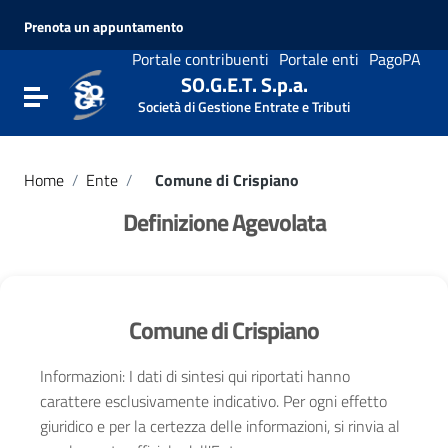
Vai ai contenuti
Prenota un appuntamento
Vai al menu di navigazione
Vai al footer
Portale contribuenti
Portale enti
PagoPA
SO.G.E.T. S.p.a.
Attiva / disattiva la navigazione
Società di Gestione Entrate e Tributi
Home
/
Ente
/
Comune di Crispiano
Definizione Agevolata
Comune di Crispiano
Informazioni: I dati di sintesi qui riportati hanno
carattere esclusivamente indicativo. Per ogni effetto
giuridico e per la certezza delle informazioni, si rinvia al