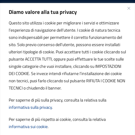
Diamo valore alla tua privacy
INFORMAZIONI
Questo sito utilizza i cookie per migliorare i servizi e ottimizzare
C.F. / P.IVA
l’esperienza di navigazione dell’utente. I cookie di natura tecnica
IT01807790686
sono indispensabili per permettere il corretto funzionamento del
sito. Solo previo consenso dell’utente, possono essere installati
ulteriori tipologie di cookie. Puoi accettare tutti i cookie cliccando sul
POSTA ELETTRONICA
pulsante ACCETTA TUTTI, oppure puoi effettuare le tue scelte sulle
singole categorie che vuoi installare, cliccando su IMPOSTAZIONI
PEC
DEI COOKIE. Se invece intendi rifiutarne l’installazione dei cookie
protocollo.sogetspa@pec.it
non tecnici, puoi farlo cliccando sul pulsante RIFIUTA I COOKIE NON
TECNICI o chiudendo il banner.
Email
Per saperne di più sulla privacy, consulta la relativa sulla
contribuenti@sogetspa.it
informativa sulla privacy
.
Per saperne di più rispetto ai cookie, consulta la relativa
SEGUICI SU
informativa sui cookie
.