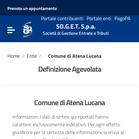
Vai ai contenuti
Prenota un appuntamento
Vai al menu di navigazione
Vai al footer
Portale contribuenti
Portale enti
PagoPA
SO.G.E.T. S.p.a.
Attiva / disattiva la navigazione
Società di Gestione Entrate e Tributi
Home
/
Ente
/
Comune di Atena Lucana
Definizione Agevolata
Comune di Atena Lucana
Informazioni: I dati di sintesi qui riportati hanno
carattere esclusivamente indicativo. Per ogni effetto
giuridico e per la certezza delle informazioni, si rinvia al