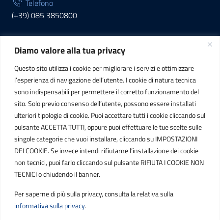
Telefono
(+39) 085 3850800
Diamo valore alla tua privacy
INFORMAZIONI
Questo sito utilizza i cookie per migliorare i servizi e ottimizzare
C.F. / P.IVA
l’esperienza di navigazione dell’utente. I cookie di natura tecnica
IT01807790686
sono indispensabili per permettere il corretto funzionamento del
sito. Solo previo consenso dell’utente, possono essere installati
ulteriori tipologie di cookie. Puoi accettare tutti i cookie cliccando sul
POSTA ELETTRONICA
pulsante ACCETTA TUTTI, oppure puoi effettuare le tue scelte sulle
singole categorie che vuoi installare, cliccando su IMPOSTAZIONI
PEC
DEI COOKIE. Se invece intendi rifiutarne l’installazione dei cookie
protocollo.sogetspa@pec.it
non tecnici, puoi farlo cliccando sul pulsante RIFIUTA I COOKIE NON
TECNICI o chiudendo il banner.
Email
Per saperne di più sulla privacy, consulta la relativa sulla
contribuenti@sogetspa.it
informativa sulla privacy
.