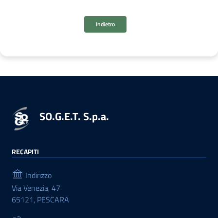
Indietro
SO.G.E.T. S.p.a.
RECAPITI
Indirizzo
Via Venezia, 47
65121, PESCARA