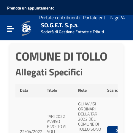
Vai ai contenuti
Prenota un appuntamento
Vai al menu di navigazione
Vai al footer
Portale contribuenti
Portale enti
PagoPA
SO.G.E.T. S.p.a.
Attiva / disattiva la navigazione
Società di Gestione Entrate e Tributi
COMUNE DI TOLLO
Allegati Specifici
Data
Titolo
Note
Scarica
GLI AVVISI
ORDINARI
DELLA TARI
TARI 2022
2022 DEL
AVVISO
COMUNE DI
RIVOLTO AI
TOLLO SONO
Download
22/04/2022
SOLI