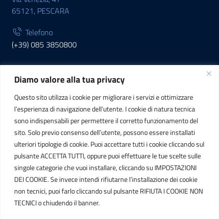
65121, PESCARA
Telefono
(+39) 085 3850800
Diamo valore alla tua privacy
INFORMAZIONI
Questo sito utilizza i cookie per migliorare i servizi e ottimizzare
C.F. / P.IVA
l’esperienza di navigazione dell’utente. I cookie di natura tecnica
IT01807790686
sono indispensabili per permettere il corretto funzionamento del
sito. Solo previo consenso dell’utente, possono essere installati
ulteriori tipologie di cookie. Puoi accettare tutti i cookie cliccando sul
POSTA ELETTRONICA
pulsante ACCETTA TUTTI, oppure puoi effettuare le tue scelte sulle
singole categorie che vuoi installare, cliccando su IMPOSTAZIONI
PEC
DEI COOKIE. Se invece intendi rifiutarne l’installazione dei cookie
protocollo.sogetspa@pec.it
non tecnici, puoi farlo cliccando sul pulsante RIFIUTA I COOKIE NON
TECNICI o chiudendo il banner.
Email