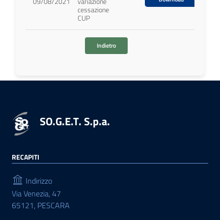
09/08/2021
variazione
cessazione
CUP
Indietro
SO.G.E.T. S.p.a.
RECAPITI
Indirizzo
Via Venezia, 47
65121, PESCARA