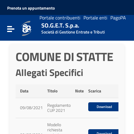
Vai ai contenuti
Prenota un appuntamento
Vai al menu di navigazione
Vai al footer
Portale contribuenti
Portale enti
PagoPA
SO.G.E.T. S.p.a.
Attiva / disattiva la navigazione
Società di Gestione Entrate e Tributi
COMUNE DI STATTE
Allegati Specifici
Data
Titolo
Note
Scarica
Regolamento
Download
09/08/2021
CUP 2021
Modello
richiesta
Download