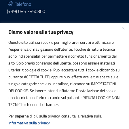
Telefono
(+39) 085 3850800
Diamo valore alla tua privacy
INFORMAZIONI
Questo sito utilizza i cookie per migliorare i servizi e ottimizzare
C.F. / P.IVA
l’esperienza di navigazione dell’utente. I cookie di natura tecnica
IT01807790686
sono indispensabili per permettere il corretto funzionamento del
sito. Solo previo consenso dell’utente, possono essere installati
ulteriori tipologie di cookie. Puoi accettare tutti i cookie cliccando sul
POSTA ELETTRONICA
pulsante ACCETTA TUTTI, oppure puoi effettuare le tue scelte sulle
singole categorie che vuoi installare, cliccando su IMPOSTAZIONI
PEC
DEI COOKIE. Se invece intendi rifiutarne l’installazione dei cookie
protocollo.sogetspa@pec.it
non tecnici, puoi farlo cliccando sul pulsante RIFIUTA I COOKIE NON
TECNICI o chiudendo il banner.
Email
Per saperne di più sulla privacy, consulta la relativa sulla
contribuenti@sogetspa.it
informativa sulla privacy
.