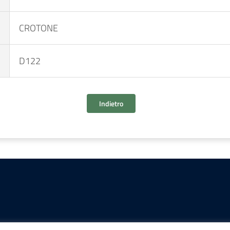
CROTONE
D122
Indietro